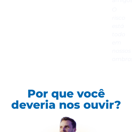
amigos
O
risco
está
todo
em
nossos
ombros
Por que você
deveria nos ouvir?