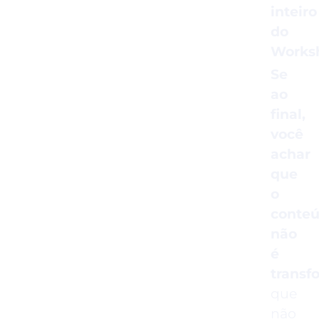
inteiro
do
Works
Se
ao
final,
você
achar
que
o
conte
não
é
transf
que
não