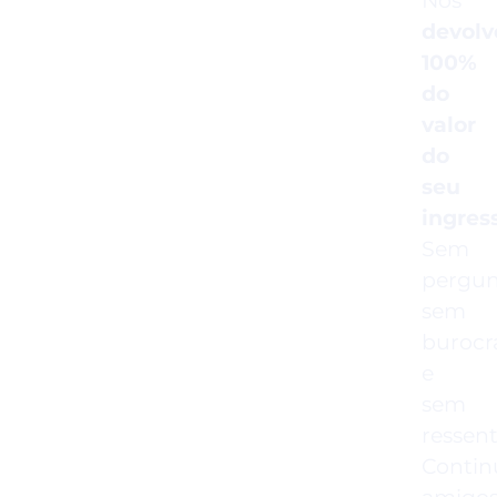
Nós
devol
100%
do
valor
do
seu
ingres
Sem
pergun
sem
burocr
e
sem
ressen
Conti