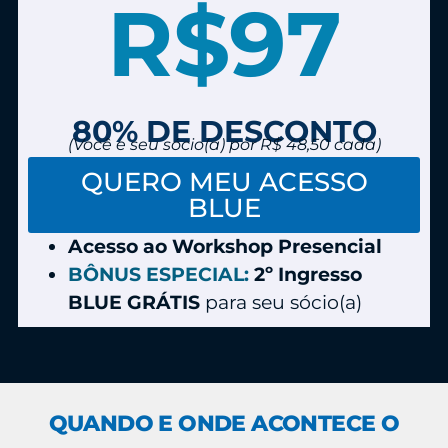
R$97
80% DE DESCONTO
(Você e seu sócio(a) por R$ 48,50 cada)
QUERO MEU ACESSO
BLUE
Acesso ao Workshop Presencial
BÔNUS ESPECIAL:
2º Ingresso
BLUE GRÁTIS
para seu sócio(a)
QUANDO E ONDE ACONTECE O