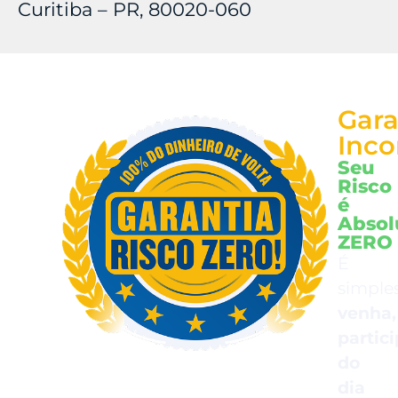
Curitiba – PR, 80020-060
Gara
Inco
Seu
Risco
é
Absol
ZERO
É
simples
venha,
partic
do
dia