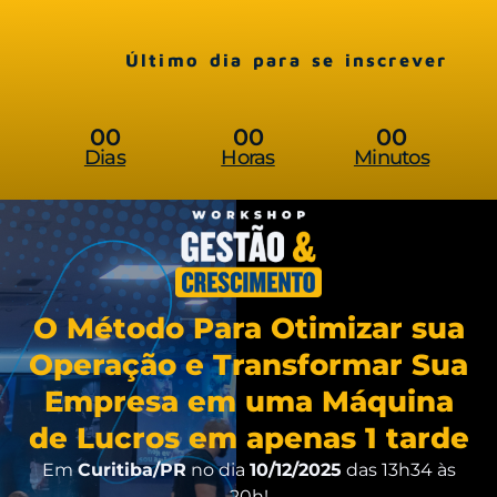
Último dia para se inscrever
00
00
00
Dias
Horas
Minutos
O Método Para Otimizar sua
Operação e Transformar Sua
Empresa em uma Máquina
de Lucros em apenas 1 tarde
Em
Curitiba/PR
no dia
10
/12/2025
das 13h34 às
20h!