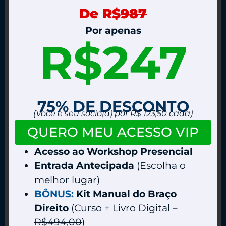
De R$
987
Por apenas
R$247
75% DE DESCONTO
(Você e seu sócio(a) por R$ 123,50 cada)
QUERO MEU ACESSO VIP
Acesso ao Workshop Presencial
Entrada Antecipada
(Escolha o
melhor lugar)
BÔNUS:
Kit Manual do Braço
Direito
(Curso + Livro Digital –
R$494,00
)