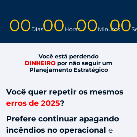
00
00
00
00
Dias
Horas
Minutos
S
Você está perdendo
DINHEIRO
por não seguir um
Planejamento Estratégico
Você quer repetir os mesmos
erros de 2025
?
Prefere continuar apagando
incêndios no operacional
e