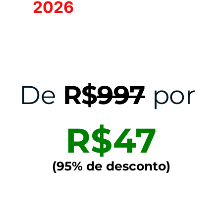
2026
— inscreva-se
agora com 95% de
desconto
De
R$
997
por
R$47
(95% de desconto)