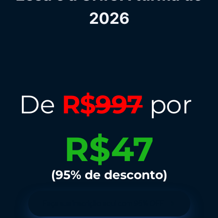
2026
Inscreva-se agora com
95% de desconto
De
R$
997
por
R$47
(95% de desconto)
Faça sua inscrição aqui com 95% OFF