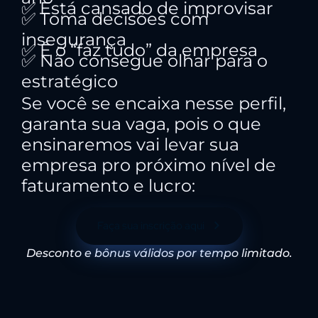
✅ Está cansado de improvisar
✅ Toma decisões com
insegurança
✅ É o “faz tudo” da empresa
✅ Não consegue olhar para o
estratégico
Se você se encaixa nesse perfil,
garanta sua vaga, pois o que
ensinaremos vai levar sua
empresa pro próximo nível de
faturamento e lucro:
Faça sua inscrição aqui
Desconto e bônus válidos por tempo limitado.