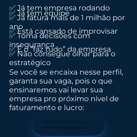
✅ Já tem empresa rodando
✅ Já tem equipe
✅ Já fatura mais de 1 milhão por
ano
✅ Está cansado de improvisar
✅ Toma decisões com
insegurança
✅ É o “faz tudo” da empresa
✅ Não consegue olhar para o
estratégico
Se você se encaixa nesse perfil,
garanta sua vaga, pois o que
ensinaremos vai levar sua
empresa pro próximo nível de
faturamento e lucro:
Garantir a minha vaga
com 95% de desconto