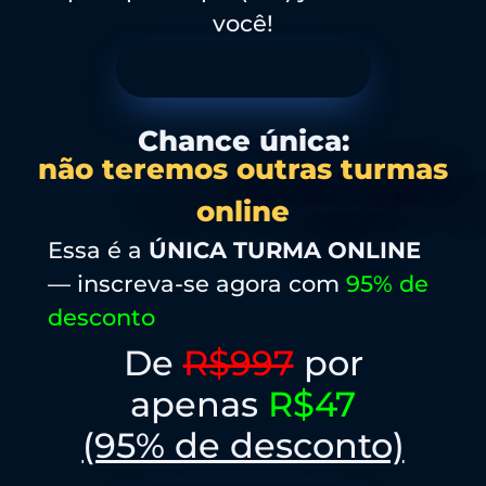
você!
Faça sua inscrição aqui
Chance única:
não teremos outras turmas
online
Essa é a
ÚNICA TURMA ONLINE
— inscreva-se agora com
95% de
desconto
De
R$997
por
apenas
R$47
(95% de desconto)