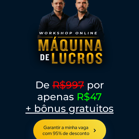
De
R$997
por
apenas
R$47
+ bônus gratuitos
Garantir a minha vaga
com 95% de desconto