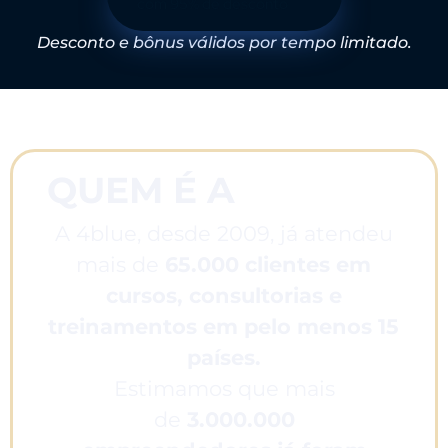
com 95% de desconto
Desconto e bônus válidos por tempo limitado.
QUEM É A
4BLUE ?
A 4blue, desde 2009, já atendeu
mais de
65
.000 clientes em
cursos, consultorias e
treinamentos em pelo menos 15
países.
Estimamos que mais
de
3.000.000