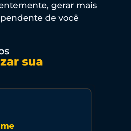
quentemente, gerar mais
ependente de você
os
izar sua
Time