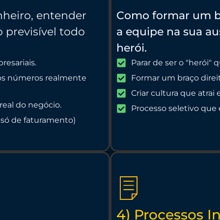
nheiro, entender
Como formar um b
 previsível todo
a equipe na sua au
herói.
resariais.
Parar de ser o "herói" 
 os números realmente
Formar um braço dire
Criar cultura que atrai
eal do negócio.
Processo seletivo que 
 só de faturamento)
a
4) Processos I