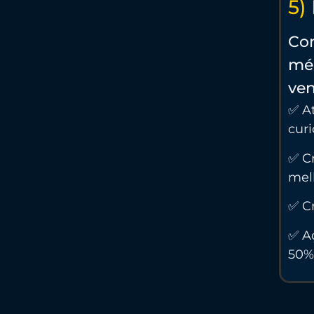
5)
Com
méd
ven
✅ At
curi
✅ Cr
mel
✅ C
✅ A
50% 