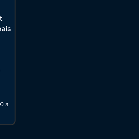
t
ais
e
0 a