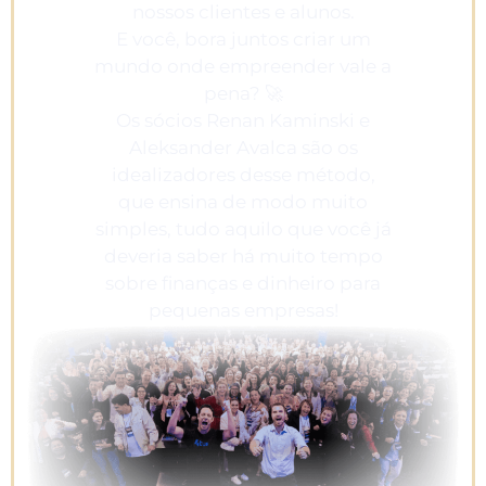
nossos clientes e alunos.
E você, bora juntos criar um
mundo onde empreender vale a
pena? 🚀
Os sócios Renan Kaminski e
Aleksander Avalca são os
idealizadores desse método,
que ensina de modo muito
simples, tudo aquilo que você já
deveria saber há muito tempo
sobre finanças e dinheiro para
pequenas empresas!