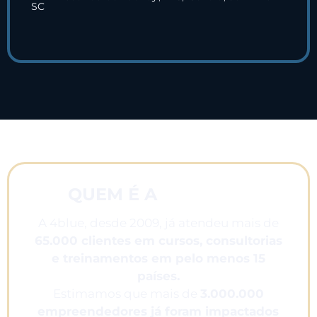
SC
4BLUE ?
QUEM É A
A 4blue, desde 2009, já atendeu mais de
65
.000 clientes em cursos, consultorias
e treinamentos em pelo menos 15
países.
Estimamos que mais de
3.000.000
empreendedores já foram impactados