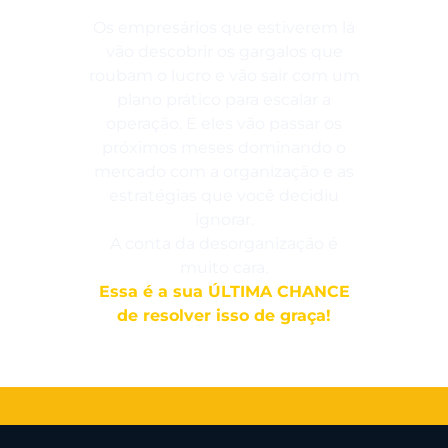
Os empresários que estiverem lá
vão descobrir os gargalos que
roubam o lucro e vão sair com um
plano prático para escalar a
operação. E eles vão passar os
próximos meses dominando o
mercado com a organização e as
estratégias que você decidiu
ignorar.
A conta da desorganização é
muito cara.
Essa é a sua ÚLTIMA CHANCE
de resolver isso de graça!