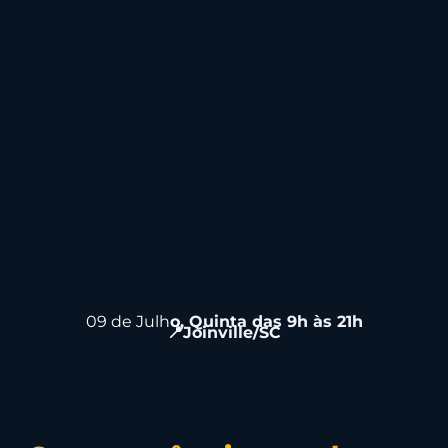
09
de Julh
o
, Quinta das 9h às 21h
📍Joinville/SC