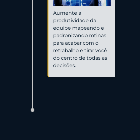
Aumente a
produtividade da
equipe mapeando e
padronizando rotinas
para acabar com o
retrabalho e tirar você
do centro de todas as
decisões.