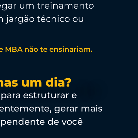
regar um treinamento
m jargão técnico ou
 de MBA não te ensinariam.
nas um dia?
 para estruturar e
quentemente, gerar mais
ependente de você