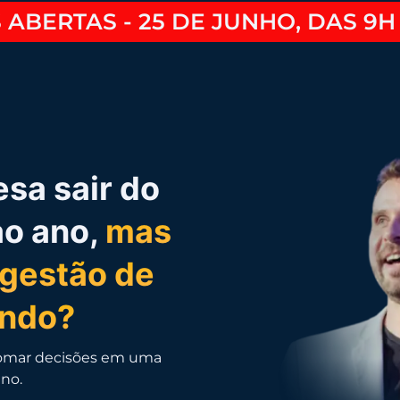
 ABERTAS - 25 DE JUNHO, DAS 9H 
sa sair do
ao ano,
mas
 gestão de
ndo?
 tomar decisões em uma
ano.