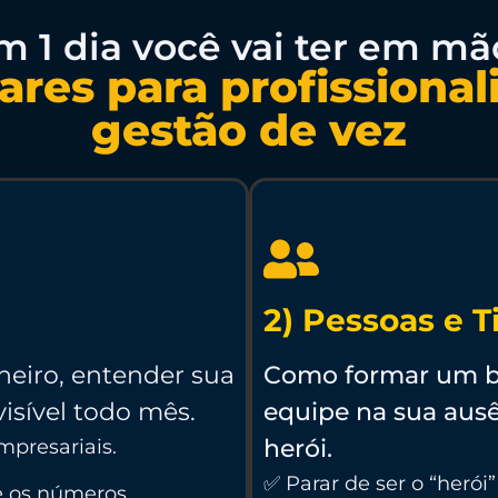
m 1 dia você vai ter em mã
lares para profissional
gestão de vez
2) Pessoas e 
heiro, entender sua
Como formar um br
isível todo mês.
equipe na sua ausê
herói.
mpresariais.
✅ Parar de ser o “herói
e os números