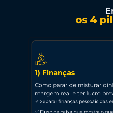
E
os 4 pi
1) Finanças
Como parar de misturar din
margem real e ter lucro prev
✅ Separar finanças pessoais das e
✅ Fluxo de caixa que mostra o qu