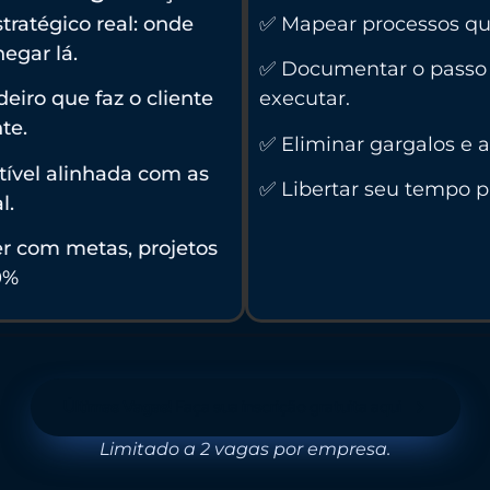
ratégico real: onde
✅ Mapear processos qu
egar lá.
✅ Documentar o passo 
eiro que faz o cliente
executar.
te.
✅ Eliminar gargalos e 
tível alinhada com as
✅ Libertar seu tempo pa
l.
r com metas, projetos
0%
Últimas Vagas!
Faça sua inscrição gratuita aqui
Limitado a 2 vagas por empresa.