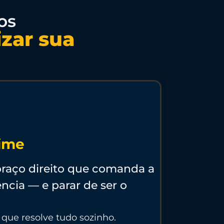
os
izar sua
Time
aço direito que comanda a
ncia — e parar de ser o
” que resolve tudo sozinho.