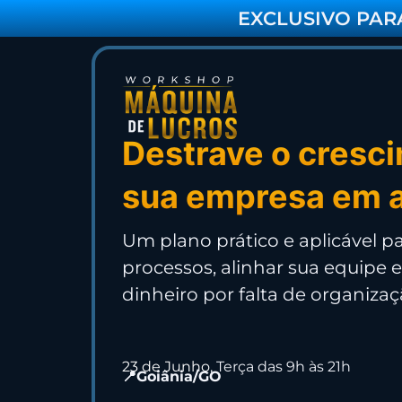
EXCLUSIVO PAR
Destrave o cresc
sua empresa em a
Um plano prático e aplicável pa
processos, alinhar sua equipe 
dinheiro por falta de organizaç
23
de Junho
, Terça das 9h às 21h
📍Goiânia/GO