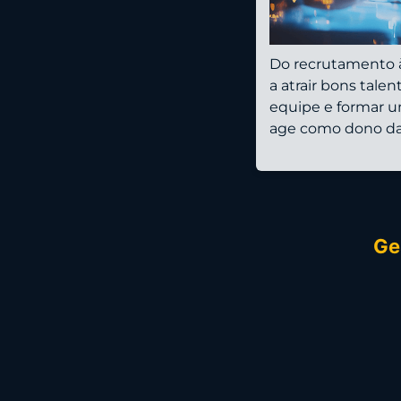
Do recrutamento à
a atrair bons talen
equipe e formar u
age como dono da
Ge