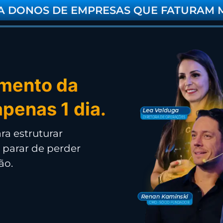
A DONOS DE EMPRESAS QUE FATURAM M
imento da
penas 1 dia.
ra estruturar
e parar de perder
ão.