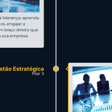
 liderança: aprenda
tos, engajar a
m braço direito que
 sua empresa.
stão Estratégica
Pilar 3