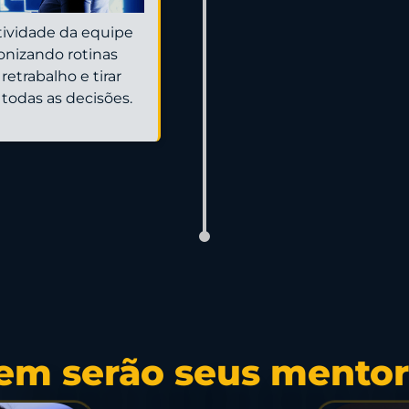
ividade da equipe
nizando rotinas
retrabalho e tirar
todas as decisões.
em serão seus mentor