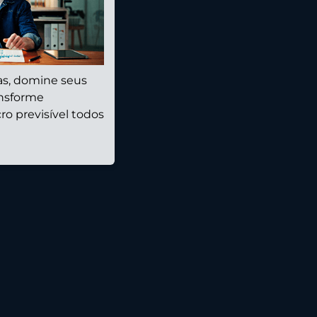
as, domine seus
ansforme
o previsível todos