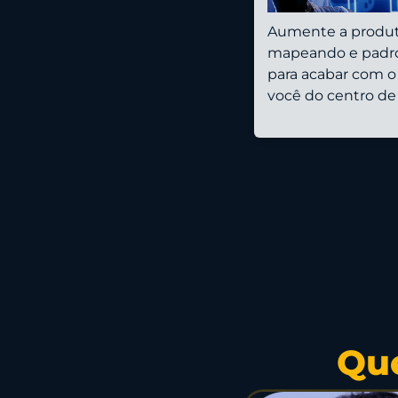
Aumente a produt
mapeando e padro
para acabar com o 
você do centro de 
Qu