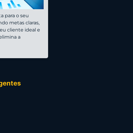
ta para o seu
do metas claras,
eu cliente ideal e
elimina a
igentes