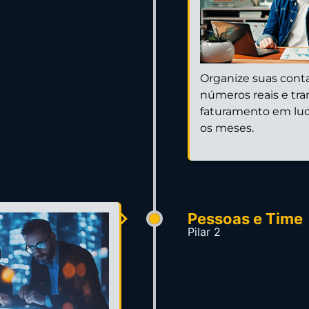
Organize suas cont
números reais e tr
faturamento em lucr
os meses.
Pessoas e Time
Pilar 2