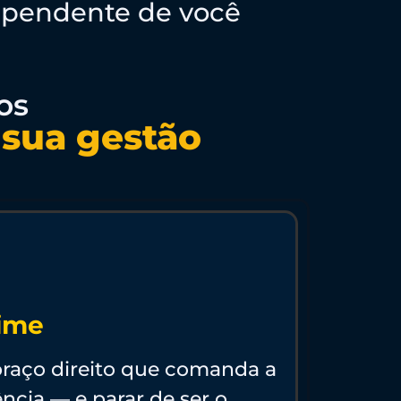
ependente de você
os
r sua gestão
Time
aço direito que comanda a
ncia — e parar de ser o