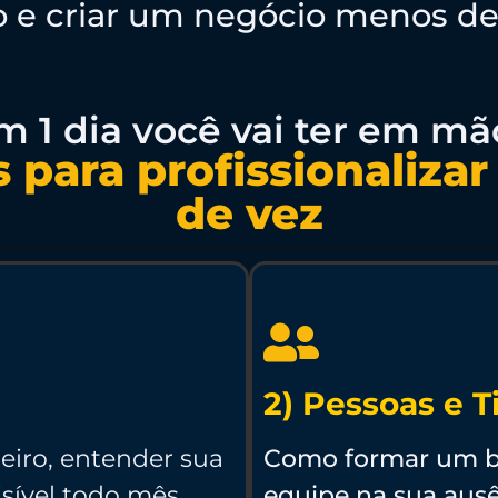
ro e criar um negócio menos d
m 1 dia você vai ter em mã
s para profissionaliza
de vez
2) Pessoas e 
eiro, entender sua
Como formar um br
isível todo mês.
equipe na sua ausê