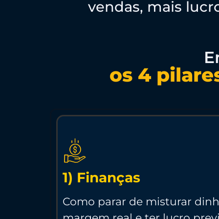
vendas, mais luc
E
os 4 pilare
1) Finanças
Como parar de misturar dinh
margem real e ter lucro prev