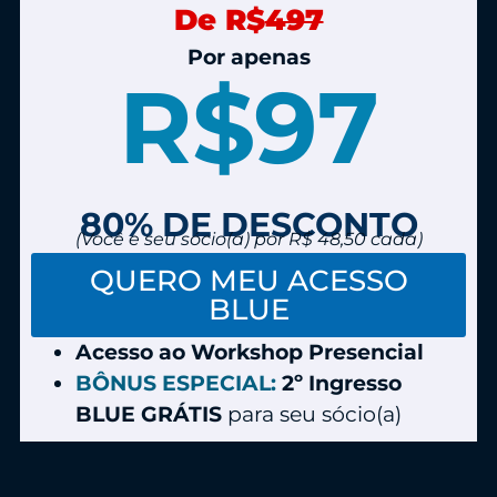
De R$
497
Por apenas
R$97
80% DE DESCONTO
(Você e seu sócio(a) por R$ 48,50 cada)
QUERO MEU ACESSO
BLUE
Acesso ao Workshop Presencial
BÔNUS ESPECIAL:
2º Ingresso
BLUE GRÁTIS
para seu sócio(a)