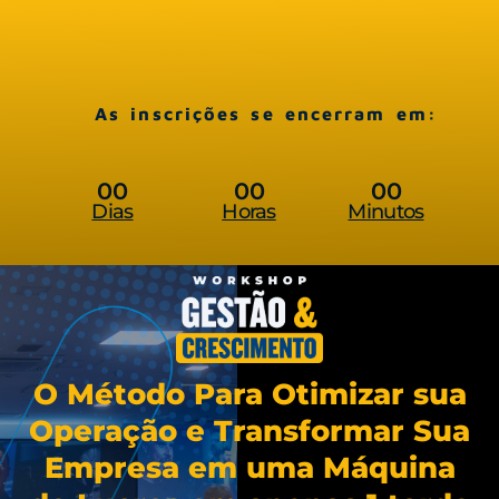
As inscrições se encerram em:
00
00
00
Dias
Horas
Minutos
O Método Para Otimizar sua
Operação e Transformar Sua
Empresa em uma Máquina