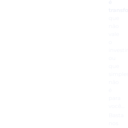
é
transf
que
não
vale
o
invest
ou
que
simple
não
é
para
você…
Basta
nos