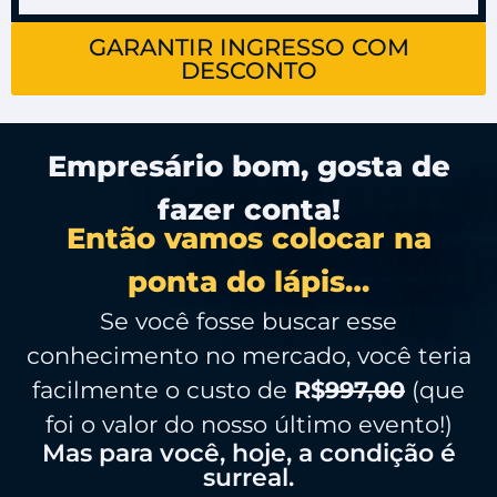
GARANTIR INGRESSO COM
DESCONTO
Empresário bom, gosta de
fazer conta!
Então vamos colocar na
ponta do lápis…
Se você fosse buscar esse
conhecimento no mercado, você teria
facilmente o custo de
R$
997,00
(que
foi o valor do nosso último evento!)
Mas para você, hoje, a condição é
surreal.