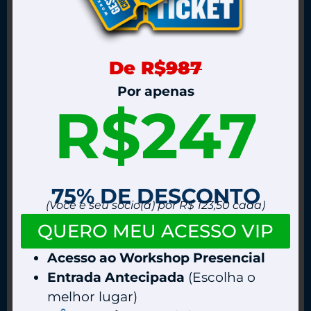
De R$
987
Por apenas
R$247
75% DE DESCONTO
(Você e seu sócio(a) por R$ 123,50 cada)
QUERO MEU ACESSO VIP
Acesso ao Workshop Presencial
Entrada Antecipada
(Escolha o
melhor lugar)