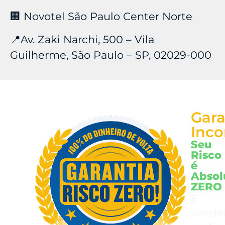
🏢 Novotel São Paulo Center Norte
📍Av. Zaki Narchi, 500 – Vila
Guilherme, São Paulo – SP, 02029-000
Gara
Inco
Seu
Risco
é
Absol
ZERO
É
simples