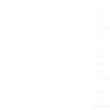
o
invest
ou
que
simple
não
é
para
você…
Basta
nos
procur
na
saída.
Nós
devol