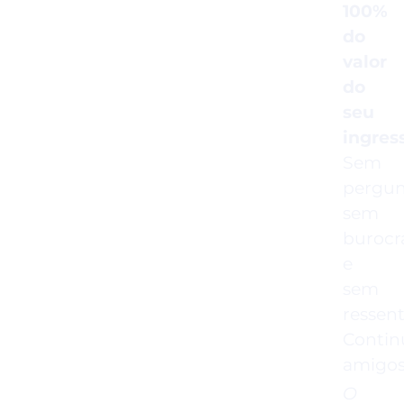
100%
do
valor
do
seu
ingres
Sem
pergun
sem
burocr
e
sem
ressen
Conti
amigos
O