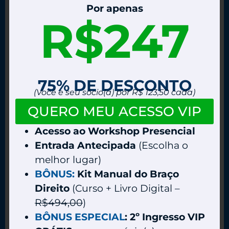
Por apenas
R$247
75% DE DESCONTO
(Você e seu sócio(a) por R$ 123,50 cada)
QUERO MEU ACESSO VIP
Acesso ao Workshop Presencial
Entrada Antecipada
(Escolha o
melhor lugar)
BÔNUS:
Kit Manual do Braço
Direito
(Curso + Livro Digital –
R$494,00
)
BÔNUS ESPECIAL
: 2º Ingresso VIP