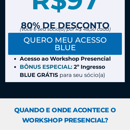
R$97
80% DE DESCONTO
(Você e seu sócio(a) por R$ 48,50 cada)
QUERO MEU ACESSO
BLUE
Acesso ao Workshop Presencial
BÔNUS ESPECIAL:
2º Ingresso
BLUE GRÁTIS
para seu sócio(a)
QUANDO E ONDE ACONTECE O
WORKSHOP PRESENCIAL?