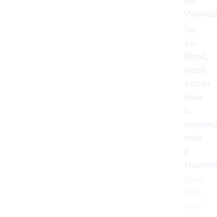
do
Works
Se
ao
final,
você
achar
que
o
conte
não
é
transf
que
não
vale