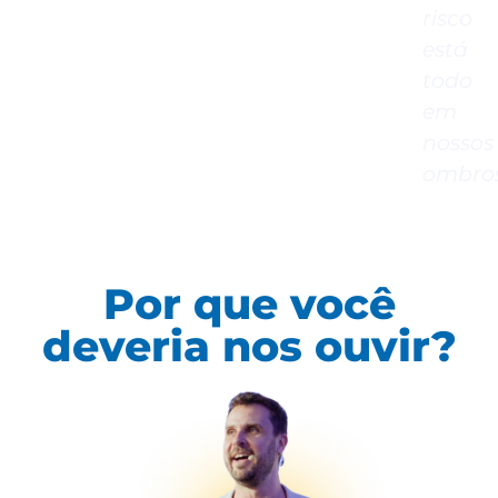
risco
está
todo
em
nossos
ombros
Por que você
deveria nos ouvir?