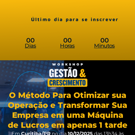
Último dia para se inscrever
00
00
00
Dias
Horas
Minutos
O Método Para Otimizar sua
Operação e Transformar Sua
Empresa em uma Máquina
de Lucros em apenas 1 tarde
Em
Curitiba/PR
no dia
10
/12/2025
das 13h34 às