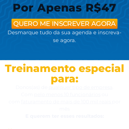
Por Apenas R$47
QUERO ME INSCREVER AGORA
Desmarque tudo da sua agenda e inscreva-
se agora.
Treinamento especial
para:
Donos(as) de
qualquer tipo de empresa
.
Com
pelo menos 10 funcionários
ou
com
faturamento de mais de 100 mil reais
por
mês
E querem ter esses resultados: