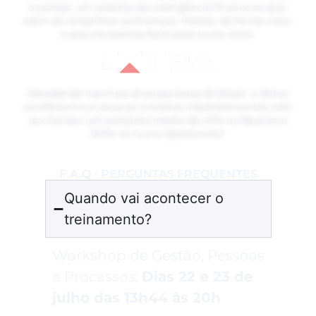
o yampa: um sistema de inteligência financeira que,
além de simplificar as finanças, mostra, de forma clara,
o que ele precisa fazer para lucrar mais
Atendendo nas mais diversas áreas do Brasil, a 4blue
se diferencia e alcança números impressionantes com
os clientes: um aumento médio de 40% na Receita e
100% no Lucro Operacional.
F.A.Q - PERGUNTAS FREQUENTES
Quando vai acontecer o
treinamento?
Workshop de Gestão, Pessoas
e Processos:
Dias 22 e 23 de
julho das 13h44 às 20h