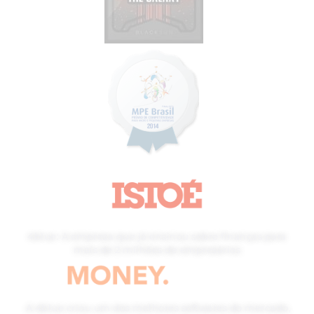
4blue: A empresa que já ensinou sobre finanças para
mais de 2 milhões de empresários
A 4blue criou um dos melhores softwares do mercado,