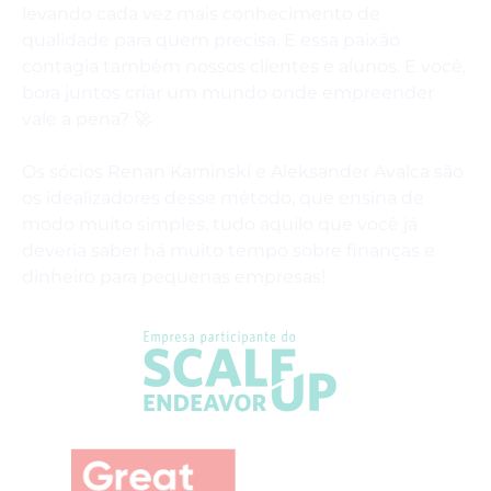
levando cada vez mais conhecimento de
qualidade para quem precisa. E essa paixão
contagia também nossos clientes e alunos. E você,
bora juntos criar um mundo onde empreender
vale a pena? 🚀
Os sócios Renan Kaminski e Aleksander Avalca são
os idealizadores desse método, que ensina de
modo muito simples, tudo aquilo que você já
deveria saber há muito tempo sobre finanças e
dinheiro para pequenas empresas!