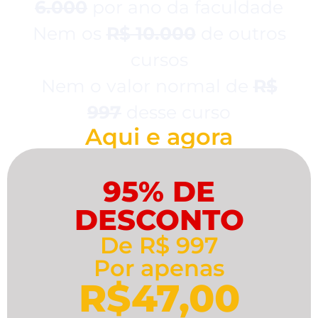
6.000
por ano da faculdade
Nem os
R$ 10.000
de outros
cursos
Nem o valor normal de
R$
997
desse curso
Aqui e agora
95% DE
DESCONTO
De R$ 997
Por apenas
R$47,00