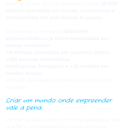
A 4blue, desde 2009, já atendeu mais de
55
.000
clientes atendidos em cursos, consultorias e
treinamentos em pelo menos 15 países.
Estimamos que mais de
3.000.000
empreendedores já foram impactados por
nossos conteúdos.
+8 milhões investidos em anúncios online
+200 pessoas contratadas.
Holding com 3 negócios e +20 milhões em
vendas anuais.
A missão da 4blue resume muito bem o nosso
propósito:
Criar um mundo onde empreender
vale a pena.
Por trás da 4blue, existe um time apaixonado pelo
que faz e não mede esforços para continuar