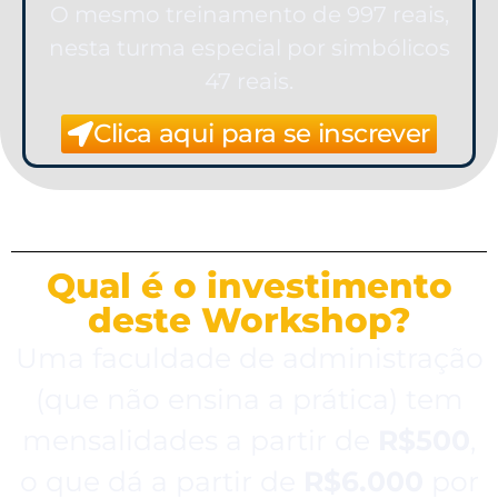
O mesmo treinamento de 997 reais,
nesta turma especial por simbólicos
47 reais.
Clica aqui para se inscrever
Qual é o investimento
deste Workshop?
Uma faculdade de administração
(que não ensina a prática) tem
mensalidades a partir de
R$500
,
o que dá a partir de
R$6.000
por