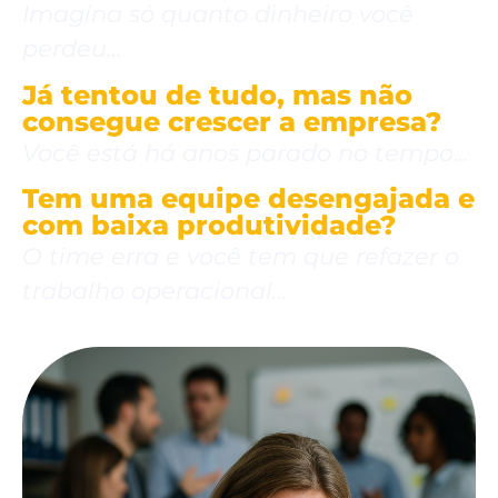
Imagina só quanto dinheiro você
perdeu…
Já tentou de tudo, mas não
consegue crescer a empresa?
Você está há anos parado no tempo…
Tem uma equipe desengajada e
com baixa produtividade?
O time erra e você tem que refazer o
trabalho operacional…