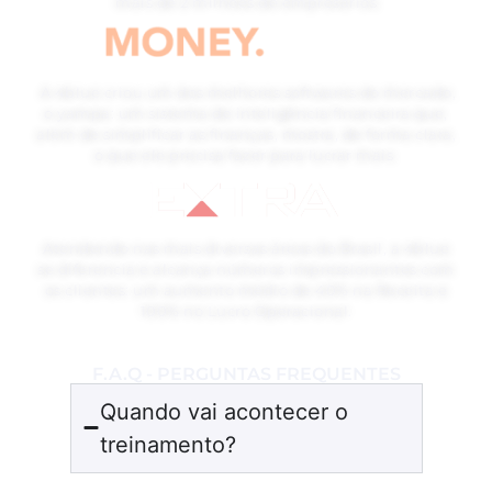
mais de 2 milhões de empresários
A 4blue criou um dos melhores softwares do mercado,
o yampa: um sistema de inteligência financeira que,
além de simplificar as finanças, mostra, de forma clara,
o que ele precisa fazer para lucrar mais
Atendendo nas mais diversas áreas do Brasil, a 4blue
se diferencia e alcança números impressionantes com
os clientes: um aumento médio de 40% na Receita e
100% no Lucro Operacional.
F.A.Q - PERGUNTAS FREQUENTES
Quando vai acontecer o
treinamento?