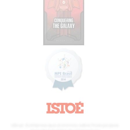
4blue: A empresa que já ensinou sobre finanças para