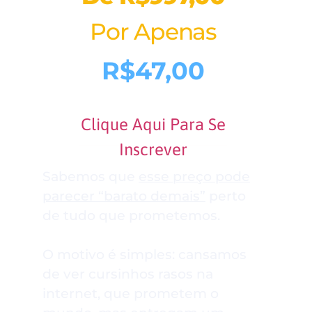
Por Apenas
R$47,00
Clique Aqui Para Se
Inscrever
Sabemos que
esse preço pode
parecer “barato demais”
perto
de tudo que prometemos.
O motivo é simples: cansamos
de ver cursinhos rasos na
internet, que prometem o