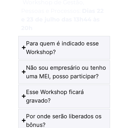
Workshop de Gestão,
Pessoas e Processos:
Dias 22
e 23 de julho das 13h44 às
20h
Para quem é indicado esse
Workshop?
Não sou empresário ou tenho
uma MEI, posso participar?
Esse Workshop ficará
gravado?
Por onde serão liberados os
bônus?