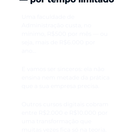
Uma faculdade de
Administração custa, no
mínimo, R$500 por mês — ou
seja, mais de R$6.000 por
ano…
E vamos ser sinceros: ela não
ensina nem metade da prática
que a sua empresa precisa.
Outros cursos digitais cobram
entre R$2.000 e R$10.000 por
uma transformação que
muitas vezes fica só na teoria.