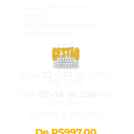
A sua condição de hoje é
especial.
E está disponível somente
aqui, nessa página:
Dias
22
e
32
de julho
de 2025
Das
13h04 às 20h
(de
Brasília)
Online e Ao Vivo
De R$997,00