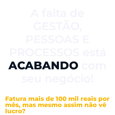
A falta de
GESTÃO,
PESSOAS E
PROCESSOS está
ACABANDO
com
seu negócio!
Fatura mais de 100 mil reais por
mês, mas mesmo assim não vê
lucro?