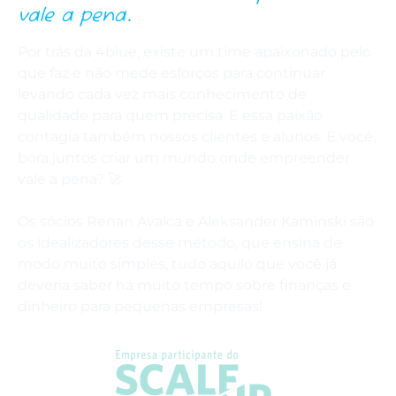
vale a pena.
Por trás da 4blue, existe um time apaixonado pelo
que faz e não mede esforços para continuar
levando cada vez mais conhecimento de
qualidade para quem precisa. E essa paixão
contagia também nossos clientes e alunos. E você,
bora juntos criar um mundo onde empreender
vale a pena? 🚀
Os sócios Renan Avalca e Aleksander Kaminski são
os idealizadores desse método, que ensina de
modo muito simples, tudo aquilo que você já
deveria saber há muito tempo sobre finanças e
dinheiro para pequenas empresas!