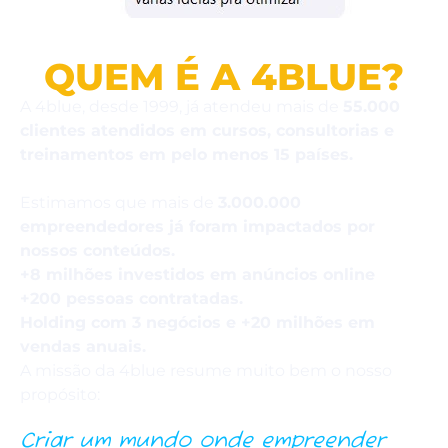
QUEM É A 4BLUE?
A 4blue, desde 1999, já atendeu mais de
55
.000
clientes atendidos em cursos, consultorias e
treinamentos em pelo menos 15 países.
Estimamos que mais de
3.000.000
empreendedores já foram impactados por
nossos conteúdos.
+8 milhões investidos em anúncios online
+200 pessoas contratadas.
Holding com 3 negócios e +20 milhões em
vendas anuais.
A missão da 4blue resume muito bem o nosso
propósito:
Criar um mundo onde empreender