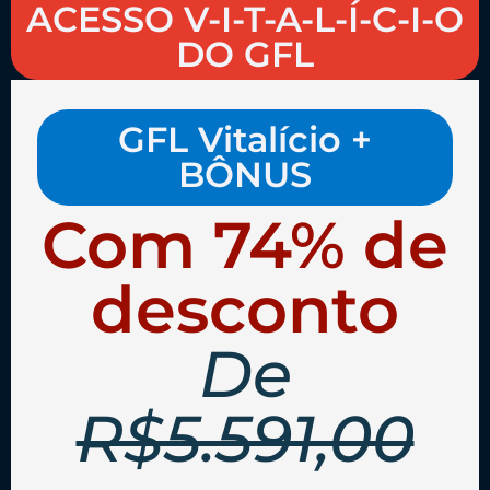
ACESSO V-I-T-A-L-Í-C-I-O
DO GFL
GFL Vitalício +
BÔNUS
Com 74% de
desconto
De
R$5.591,00