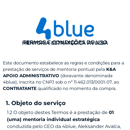
TERMOS E CONDIÇÕES DE USO
MENTORIA ESTRATÉGICA AVULSA
Este documento estabelece as regras e condições para a
prestação de serviços de mentoria pontual pela
K&A
APOIO ADMINISTRATIVO
(doravante denominada
4blue), inscrita no CNPJ sob o nº 11.462.013/0001-07, ao
CONTRATANTE
qualificado no momento da compra.
1. Objeto do serviço
1.2 O objeto destes Termos é a prestação de
01
(uma) mentoria individual estratégica
conduzida pelo CEO da 4blue, Aleksander Avalca,