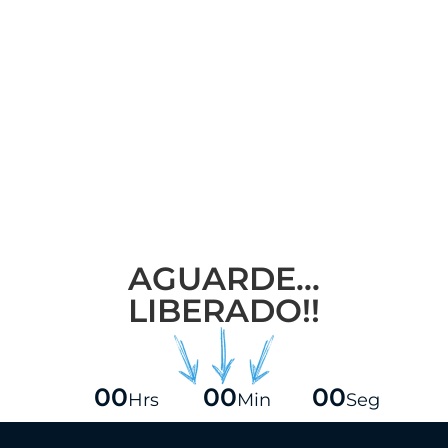
AGUARDE...
LIBERADO!!
00
00
00
Hrs
Min
Seg