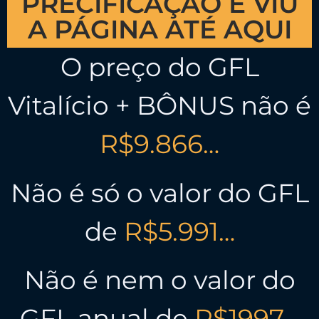
PRECIFICAÇÃO E VIU
A PÁGINA ATÉ AQUI
O preço do GFL
Vitalício + BÔNUS não é
R$9.866…
Não é só o valor do GFL
de
R$5.991…
Não é nem o valor do
GFL anual de
R$1997…