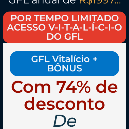
POR TEMPO LIMITADO
ACESSO V-I-T-A-L-Í-C-I-O
DO GFL
GFL Vitalício +
BÔNUS
Com 74% de
desconto
De