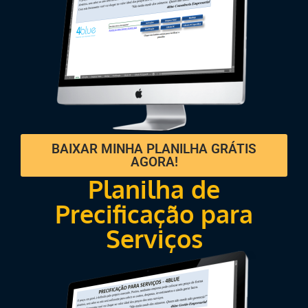
BAIXAR MINHA PLANILHA GRÁTIS
AGORA!
Planilha de
Precificação para
Serviços