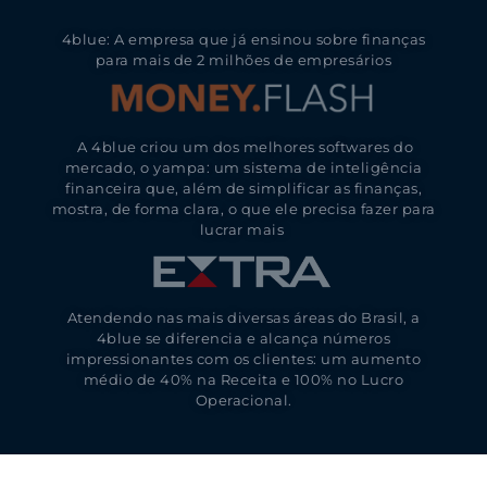
4blue: A empresa que já ensinou sobre finanças
para mais de 2 milhões de empresários
A 4blue criou um dos melhores softwares do
mercado, o yampa: um sistema de inteligência
financeira que, além de simplificar as finanças,
mostra, de forma clara, o que ele precisa fazer para
lucrar mais
Atendendo nas mais diversas áreas do Brasil, a
4blue se diferencia e alcança números
impressionantes com os clientes: um aumento
médio de 40% na Receita e 100% no Lucro
Operacional.