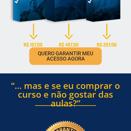
QUERO GARANTIR MEU
ACESSO AGORA
“... mas e se eu comprar o
curso e não gostar das
aulas?”