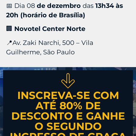
📅 Dia 08
de dezembro
das
13h34 às
20h (horário de Brasília)
🏢
Novotel Center Norte
📍Av. Zaki Narchi, 500 – Vila
Guilherme, São Paulo
INSCREVA-SE COM
ATÉ 80% DE
DESCONTO E GANHE
O SEGUNDO