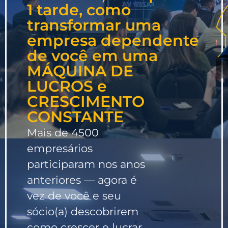
1 tarde, como
transformar uma
empresa dependente
de você em uma
MÁQUINA DE
LUCROS e
CRESCIMENTO
CONSTANTE
Mais de 4500
empresários
participaram nos anos
anteriores — agora é
vez de você e seu
sócio(a) descobrirem
como crescer e lucrar