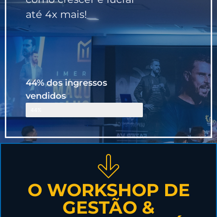
até 4x mais!
44% dos ingressos
vendidos
Faltam poucas vagas
44%
O WORKSHOP DE
GESTÃO &