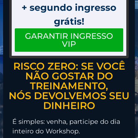
+ segundo ingresso
grátis!
GARANTIR INGRESSO
VIP
(Você e seu sócio(a) por R$ 123,50 cada)
RISCO ZERO: SE VOCÊ
NÃO GOSTAR DO
TREINAMENTO,
NÓS DEVOLVEMOS SEU
DINHEIRO
É simples: venha, participe do dia
inteiro do Workshop.