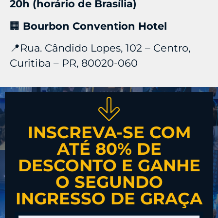
20h (horário de Brasília)
🏢
Bourbon Convention Hotel
📍Rua. Cândido Lopes, 102 – Centro,
Curitiba – PR, 80020-060
INSCREVA-SE COM
ATÉ 80% DE
DESCONTO E GANHE
O SEGUNDO
INGRESSO DE GRAÇA