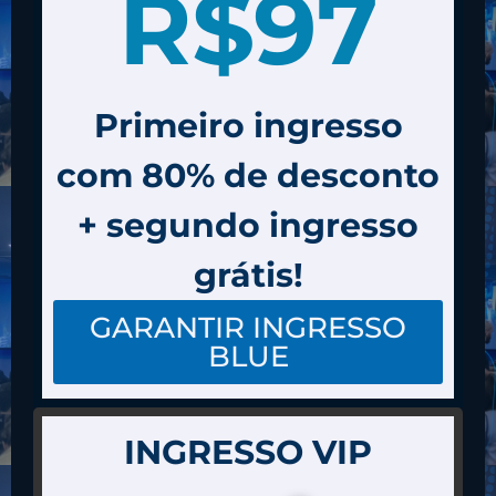
R$97
Primeiro ingresso
com 80% de desconto
+ segundo ingresso
grátis!
GARANTIR INGRESSO
BLUE
(Você e seu sócio(a) por R$ 48,50 cada)
INGRESSO VIP