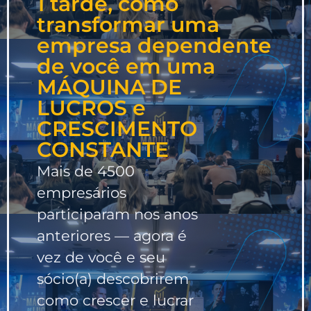
1 tarde, como
transformar uma
empresa dependente
de você em uma
MÁQUINA DE
LUCROS e
CRESCIMENTO
CONSTANTE
Mais de 4500
empresários
participaram nos anos
anteriores — agora é
vez de você e seu
sócio(a) descobrirem
como crescer e lucrar