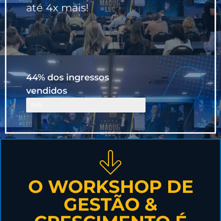
até 4x mais!
44% dos ingressos
vendidos
Faltam poucas vagas
84%
O WORKSHOP DE
GESTÃO &