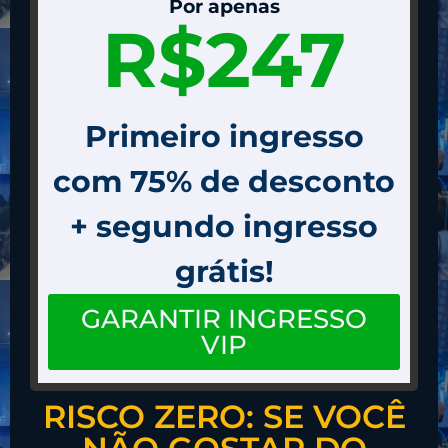
Por apenas
R$247
Primeiro ingresso
com 75% de desconto
+ segundo ingresso
grátis!
GARANTIR INGRESSO
VIP
(Você e seu sócio(a) por R$ 123,50 cada)
RISCO ZERO: SE VOCÊ