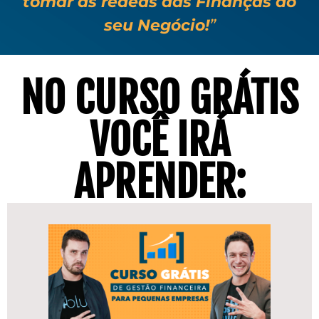
tomar as rédeas das Finanças do
seu Negócio!
”
NO CURSO GRÁTIS
VOCÊ IRÁ
APRENDER: