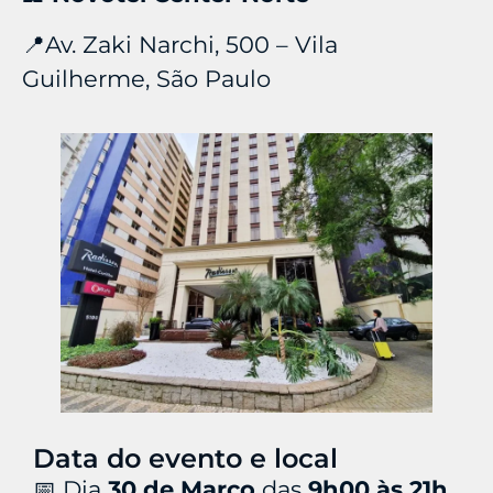
📍Av. Zaki Narchi, 500 – Vila
Guilherme, São Paulo
Data do evento e local
📅 Dia
30
de Março
das
9h00 às 21h