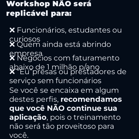
Workshop NÃO será
replicável para:
❌ Funcionários, estudantes ou
curiosos
❌ Quem ainda está abrindo
empresa
❌ Negócios com faturamento
abaixo de 1 milhão p/ano
❌ “Eu”presas ou prestadores de
serviço sem funcionários
Se você se encaixa em algum
destes perfis,
recomendamos
que você NÃO continue sua
aplicação
, pois o treinamento
não será tão proveitoso para
você.