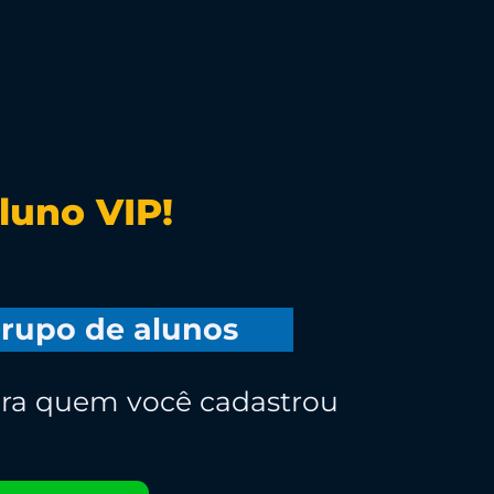
luno VIP!
grupo de alunos
ara quem você cadastrou