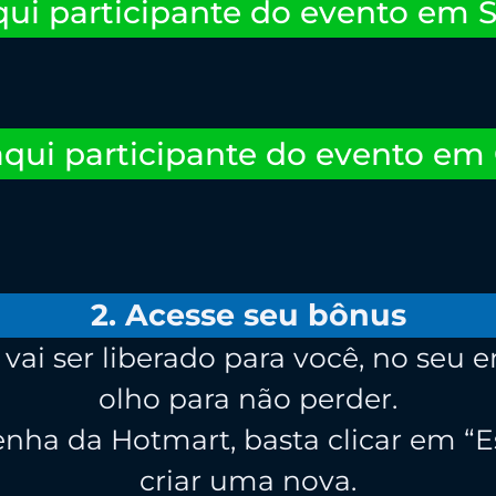
qui participante do evento em 
aqui participante do evento em 
2. Acesse seu bônus
vai ser liberado para você, no seu 
olho para não perder.
enha da Hotmart, basta clicar em “
criar uma nova.