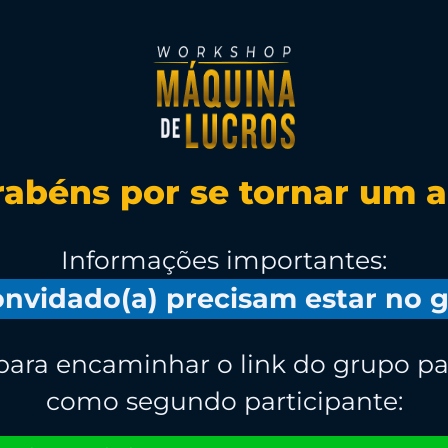
rabéns por se tornar um a
Informações importantes:
convidado(a) precisam estar no 
 para encaminhar o link do grupo p
como segundo participante: