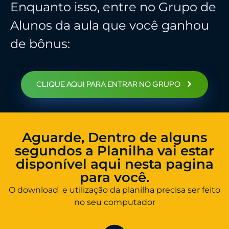
Enquanto isso, entre no Grupo de
Alunos da aula que você ganhou
de bônus:
CLIQUE AQUI PARA ENTRAR NO GRUPO
Aguarde, Dentro de alguns
segundos a Planilha vai estar
disponível aqui nesta pagina
para você.
O download e utilização da planilha precisa ser feito
no seu computador