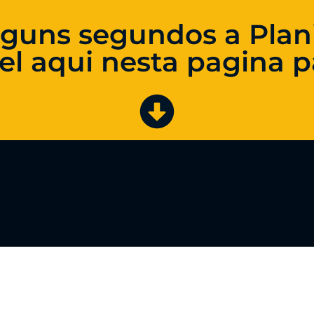
guns segundos a Plani
el aqui nesta pagina p