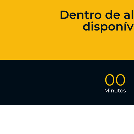
Dentro de al
disponív
00
Minutos