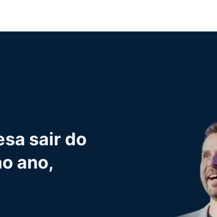
sa sair do
ao ano,
mas
 gestão de
ndo?