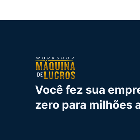
Você fez sua empre
zero para milhões 
ainda faz a mesma
quem está começa