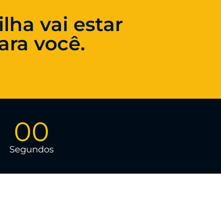
lha vai estar
ara você.
00
Segundos