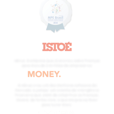
4blue: A empresa que já ensinou sobre finanças
para mais de 2 milhões de empresários
A 4blue criou um dos melhores softwares do
mercado, o yampa: um sistema de inteligência
financeira que, além de simplificar as finanças,
mostra, de forma clara, o que ele precisa fazer
para lucrar mais