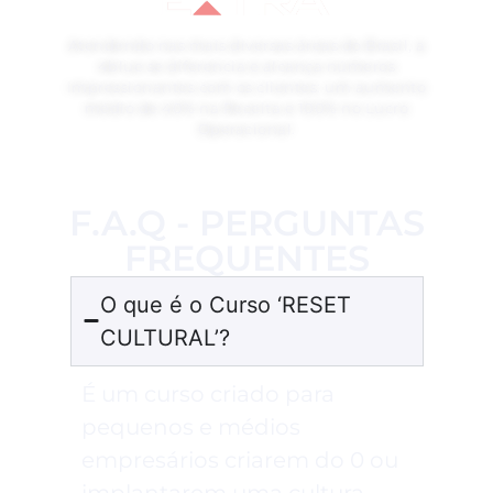
Atendendo nas mais diversas áreas do Brasil, a
4blue se diferencia e alcança números
impressionantes com os clientes: um aumento
médio de 40% na Receita e 100% no Lucro
Operacional.
F.A.Q - PERGUNTAS
FREQUENTES
O que é o Curso ‘RESET
CULTURAL’?
É um curso criado para
pequenos e médios
empresários criarem do 0 ou
implantarem uma cultura