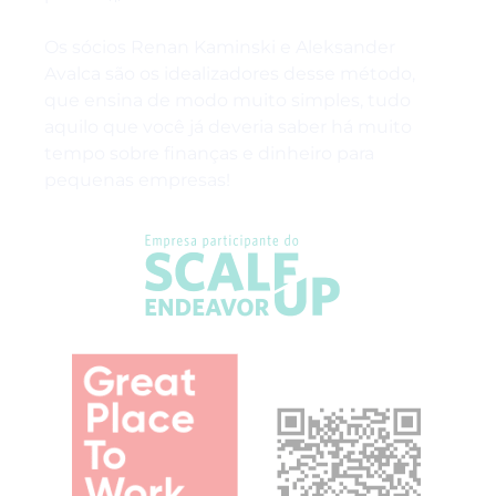
Os sócios Renan Kaminski e Aleksander
Avalca são os idealizadores desse método,
que ensina de modo muito simples, tudo
aquilo que você já deveria saber há muito
tempo sobre finanças e dinheiro para
pequenas empresas!