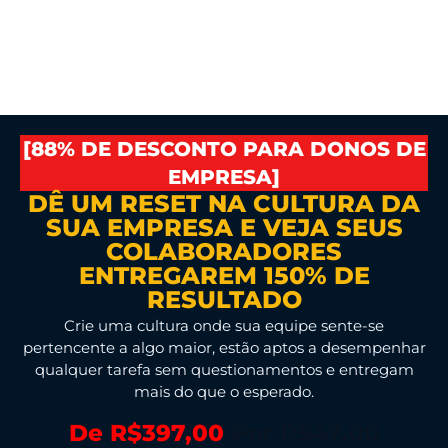
nesta página)
[88% DE DESCONTO PARA DONOS DE
EMPRESA]
DÊ UM RESET NA CULTURA DA
SUA EMPRESA E VEJA SEUS
COLABORADORES
ENTREGAREM 150% DE
RESULTADO
Crie uma cultura onde sua equipe sente-se
pertencente a algo maior, estão aptos a desempenhar
qualquer tarefa sem questionamentos e entregam
mais do que o esperado.
De R$397,00
Por R$47,00