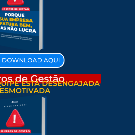
O DOWNLOAD AQUI
ros de Gestão
UIPE ESTÁ DESENGAJADA
DESMOTIVADA