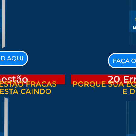
D AQUI
FAÇA 
Gestão
20 Er
ESTÃO FRACAS
PORQUE SUA EQ
ESTÁ CAINDO
E 