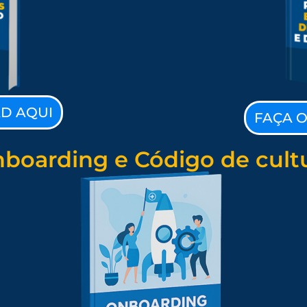
D AQUI
FAÇA 
boarding e Código de cult