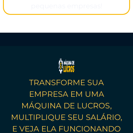
pequenas empresas!
TRANSFORME SUA
EMPRESA EM UMA
MÁQUINA DE LUCROS,
MULTIPLIQUE SEU SALÁRIO,
E VEJA ELA FUNCIONANDO