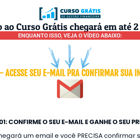
ao Curso Grátis chegará em até 2
ENQUANTO ISSO, VEJA O VÍDEO ABAIXO:
 - ACESSE SEU E-MAIL PRA CONFIRMAR SUA I
01: CONFIRME O SEU E-MAIL E GANHE O SEU PR
hegará um email e você PRECISA confirmar su