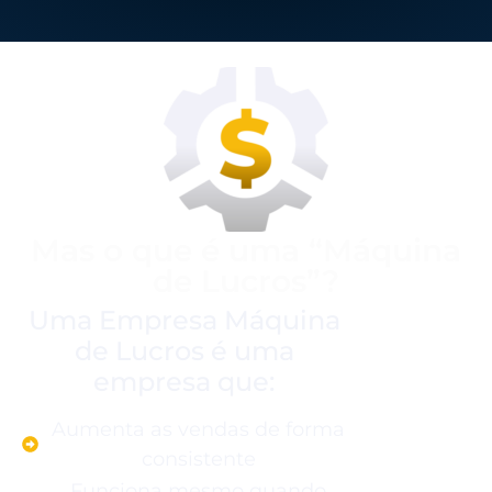
Mas o que é uma “Máquina
de Lucros”?
Uma Empresa Máquina
de Lucros é uma
empresa que:
Aumenta as vendas de forma
consistente
Funciona mesmo quando