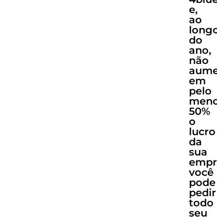
e,
ao
long
do
ano,
não
aume
em
pelo
meno
50%
o
lucro
da
sua
empr
você
pode
pedir
todo
seu