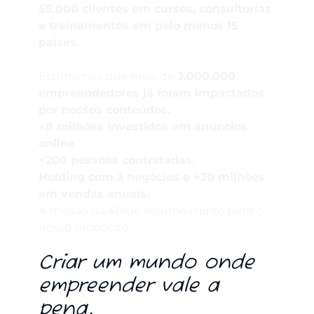
5
5.000 clientes em cursos, consultorias
e treinamentos em pelo menos 15
países.
Estimamos que mais de
3.000.000
empreendedores já foram impactados
por nossos conteúdos.
+8 milhões investidos em anúncios
online
+200 pessoas contratadas.
Holding com 3 negócios e +20 milhões
em vendas anuais.
A missão da 4blue resume muito bem o
nosso propósito:
Criar um mundo onde
empreender vale a
pena.