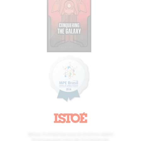
4blue: A empresa que já ensinou sobre
finanças para mais de 2 milhões de