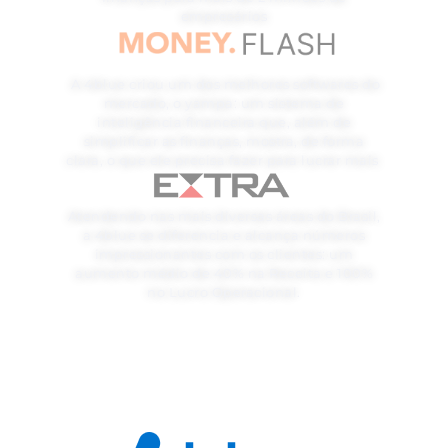
empresários
A 4blue criou um dos melhores softwares do
mercado, o yampa: um sistema de
inteligência financeira que, além de
simplificar as finanças, mostra, de forma
clara, o que ele precisa fazer para lucrar mais
Atendendo nas mais diversas áreas do Brasil,
a 4blue se diferencia e alcança números
impressionantes com os clientes: um
aumento médio de 40% na Receita e 100%
no Lucro Operacional.