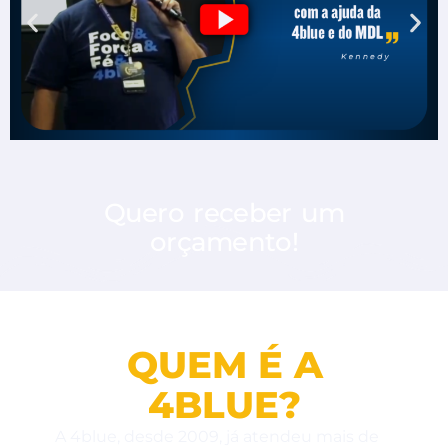
Quero receber um
orçamento!
QUEM É A
4BLUE?
A 4blue, desde 2009, já atendeu mais de