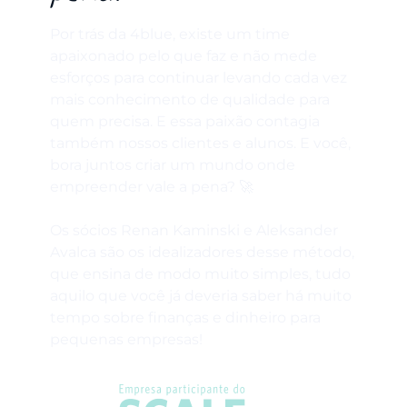
Por trás da 4blue, existe um time
apaixonado pelo que faz e não mede
esforços para continuar levando cada vez
mais conhecimento de qualidade para
quem precisa. E essa paixão contagia
também nossos clientes e alunos. E você,
bora juntos criar um mundo onde
empreender vale a pena? 🚀
Os sócios Renan Kaminski e Aleksander
Avalca são os idealizadores desse método,
que ensina de modo muito simples, tudo
aquilo que você já deveria saber há muito
tempo sobre finanças e dinheiro para
pequenas empresas!