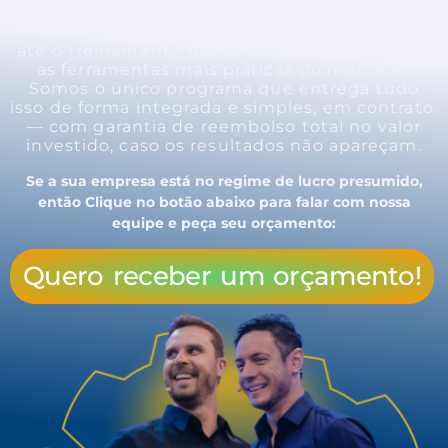
Te ajudamos em toda a gestão da sua empresa
até o treinamento dos seus funcionários, com
as ferramentas mais práticas do mercado.
Somos o único programa que entrega tudo
isso de forma integrada e simples
, em contrato.
— com garantia de reembolso total no
valor
investido
, caso os resultados não apareçam.
Se a sua empresa está no regime de lucro presumido,
então Clique no botão abaixo para falar com nossa
equipe e peça seu orçamento:
Quero receber um orçamento!