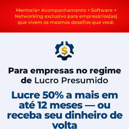
Mentoria+ Acompanhamento + Software +
Networking exclusivo para empresários(as)
que vivem os mesmos desafios que você.
Para empresas no regime
de
Lucro Presumido
Lucre 50% a mais em
até 12 meses — ou
receba seu dinheiro de
volta