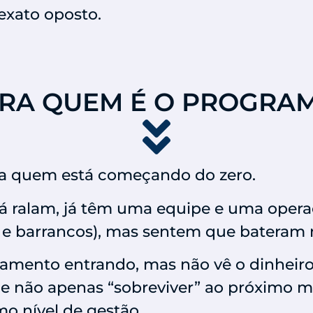
exato oposto.
RA QUEM É O PROGRA
ra quem está começando do zero.
já ralam, já têm uma equipe e uma oper
e barrancos), mas sentem que bateram 
ramento entrando, mas não vê o dinheir
, e não apenas “sobreviver” ao próximo
mo nível de gestão.