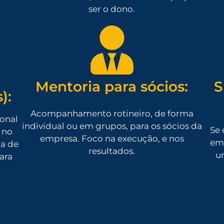
ser o dono.
Mentoria para sócios:
S
):
Acompanhamento rotineiro, de forma
ional
individual ou em grupos, para os sócios da
Se 
 no
empresa. Foco na execução, e nos
em 
da de
resultados.
u
para