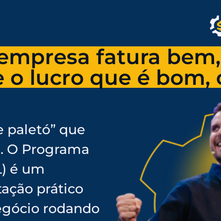
empresa fatura bem,
 o lucro que é bom,
e paletó” que
. O Programa
) é um
ação prático
egócio rodando