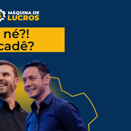
 né?!
 cadê?