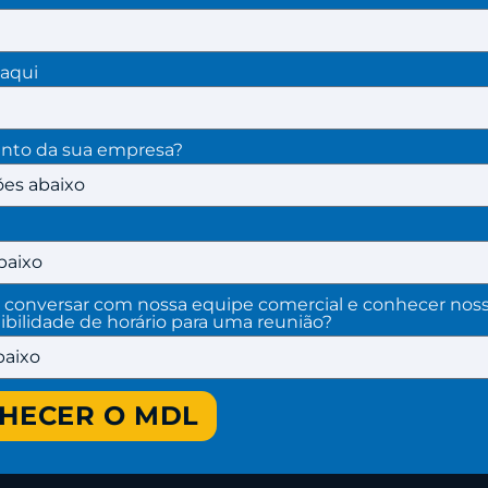
aqui
ento da sua empresa?
a conversar com nossa equipe comercial e conhecer noss
ibilidade de horário para uma reunião?
HECER O MDL