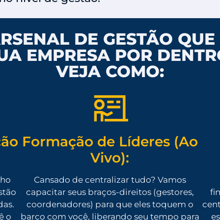
ARSENAL DE GESTÃO QU
UA EMPRESA POR DENTR
VEJA COMO:
ção
Formação de Líderes (Ao
Vivo):
nho
Cansado de centralizar tudo? Vamos
stão
capacitar seus braços-direitos (gestores,
fi
das.
coordenadores) para que eles toquem o
cent
ê o
barco com você, liberando seu tempo para
es