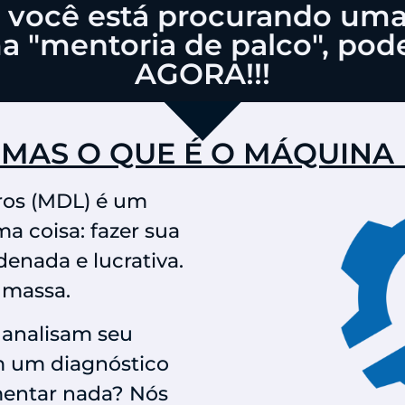
se você está procurando um
a "mentoria de palco", pode
AGORA!!!
, MAS O QUE É O MÁQUINA
os (MDL) é um
 coisa: fazer sua
enada e lucrativa.
 massa.
 analisam seu
m um diagnóstico
mentar nada? Nós