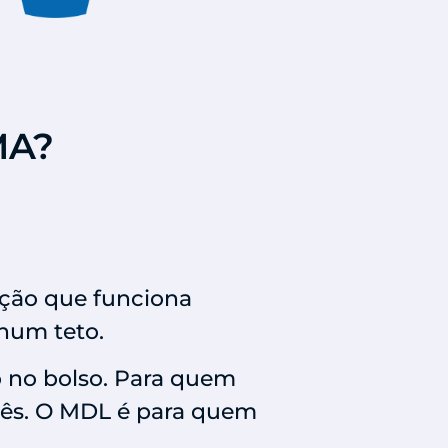
MA?
ação que funciona
num teto.
o no bolso. Para quem
 mês. O MDL é para quem