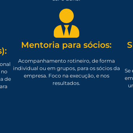
Mentoria para sócios:
S
):
Acompanhamento rotineiro, de forma
ional
individual ou em grupos, para os sócios da
Se 
 no
empresa. Foco na execução, e nos
em 
da de
resultados.
u
para