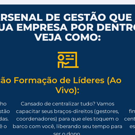
ARSENAL DE GESTÃO QU
UA EMPRESA POR DENTR
VEJA COMO:
ção
Formação de Líderes (Ao
Vivo):
nho
Cansado de centralizar tudo? Vamos
stão
capacitar seus braços-direitos (gestores,
fi
das.
coordenadores) para que eles toquem o
cent
ê o
barco com você, liberando seu tempo para
es
ser o dono.