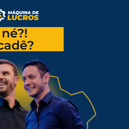
 né?!
 cadê?