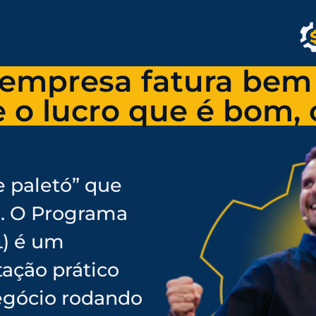
empresa fatura bem
 o lucro que é bom,
e paletó” que
. O Programa
) é um
ação prático
egócio rodando