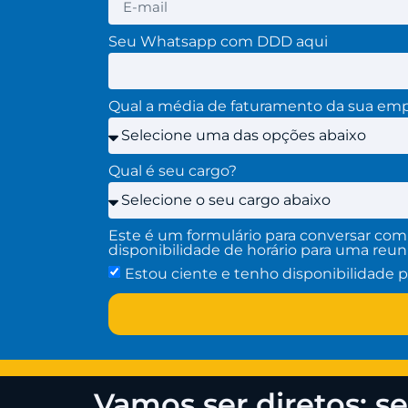
Seu Whatsapp com DDD aqui
Qual a média de faturamento da sua em
Qual é seu cargo?
Este é um formulário para conversar com
disponibilidade de horário para uma reun
Estou ciente e tenho disponibilidade 
Vamos ser diretos: 