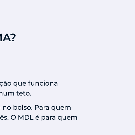
MA?
ação que funciona
num teto.
o no bolso. Para quem
 mês. O MDL é para quem