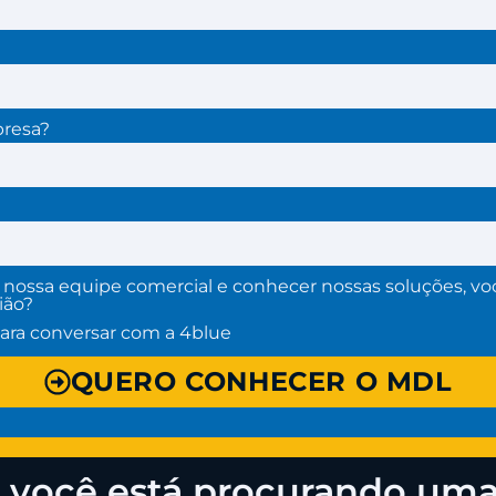
presa?
 nossa equipe comercial e conhecer nossas soluções, voc
ião?
para conversar com a 4blue
QUERO CONHECER O MDL
se você está procurando um