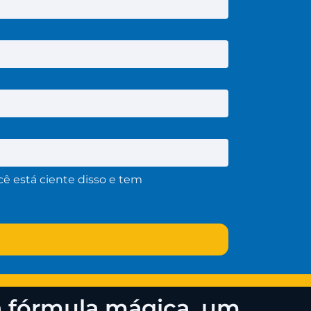
ê está ciente disso e tem
a fórmula mágica, um