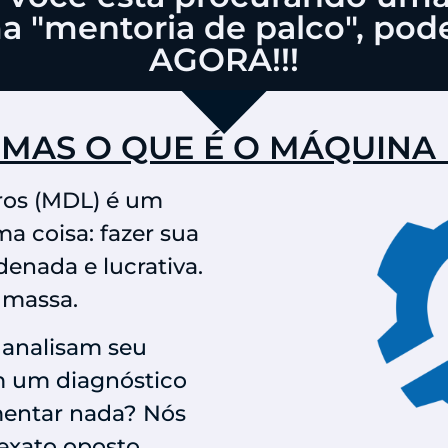
a "mentoria de palco", pode
AGORA!!!
, MAS O QUE É O MÁQUINA
os (MDL) é um
 coisa: fazer sua
enada e lucrativa.
 massa.
 analisam seu
m um diagnóstico
mentar nada? Nós
exato oposto.