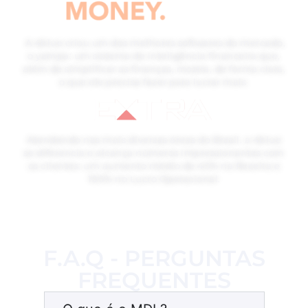
A 4blue criou um dos melhores softwares do mercado,
o yampa: um sistema de inteligência financeira que,
além de simplificar as finanças, mostra, de forma clara,
o que ele precisa fazer para lucrar mais
Atendendo nas mais diversas áreas do Brasil, a 4blue
se diferencia e alcança números impressionantes com
os clientes: um aumento médio de 40% na Receita e
100% no Lucro Operacional.
F.A.Q - PERGUNTAS
FREQUENTES