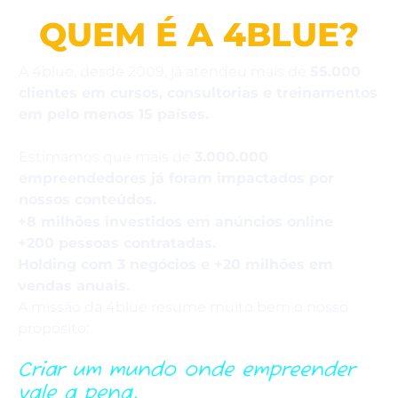
QUEM É A 4BLUE?
A 4blue, desde 2009, já atendeu mais de
55.000
clientes em cursos, consultorias e treinamentos
em pelo menos 15 países.
Estimamos que mais de
3.000.000
empreendedores já foram impactados por
nossos conteúdos.
+8 milhões investidos em anúncios online
+200 pessoas contratadas.
Holding com 3 negócios e +20 milhões em
vendas anuais.
A missão da 4blue resume muito bem o nosso
propósito:
Criar um mundo onde empreender
vale a pena.