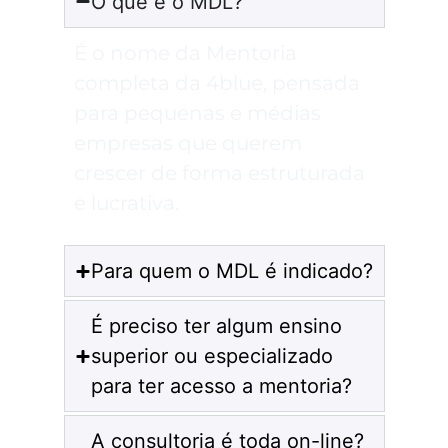
O que é o MDL?
É o nome da Mentoria
completa da 4blue, pensada
para pequenas e médias
empresas que querem
crescer de forma estruturada
e lucrativa.
Para quem o MDL é indicado?
É preciso ter algum ensino
superior ou especializado
para ter acesso a mentoria?
A consultoria é toda on-line?