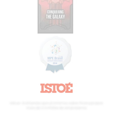
4blue: A empresa que já ensinou sobre finanças para
mais de 2 milhões de empresários