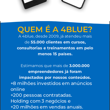
QUEM É A 4BLUE?
A 4blue, desde 2009, já atendeu mais
de
5
5.000 clientes em cursos,
consultorias e treinamentos em pelo
menos 15 países.
Estimamos que mais de
3.000.000
empreendedores já foram
impactados por nossos conteúdos.
+8 milhões investidos em anúncios
online
+200 pessoas contratadas.
Holding com 3 negócios e
+20 milhões em vendas anuais.