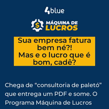
Sua empresa fatura
bem né?!
Mas e o lucro que é
bom, cadê?
Chega de “consultoria de paletó”
que entrega um PDF e some. O
Programa Máquina de Lucros