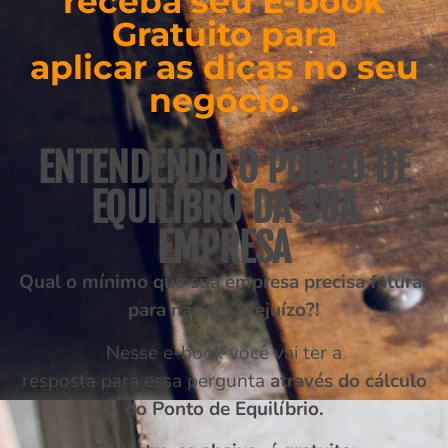
receba seu E-book
Gratuito para
aplicar as dicas no seu
negócio.
ENTENDENDO O PONTO DE
EQUILÍBRO DA SUA
EMPRESA
Qual o mínimo que sua empresa precisa faturar
para não ter prejuízo?!
Nesse e-book você vai ter a
resposta para essa pergunta
através do cálculo
do Ponto de Equilíbrio.