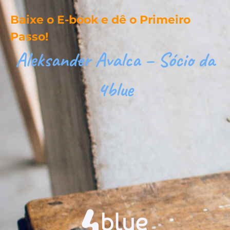
Baixe o E-book e dê o Primeiro
Passo!
Aleksander Avalca – Sócio da
4blue