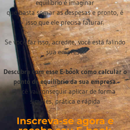
equilíbrio é imaginar
que basta somar as despesas e pronto, é
isso que ele precisa faturar.
Se você faz isso, acredite, você está falindo
sua empresa.
Descubra com esse E-book como calcular o
ponto de equilíbrio da sua empresa
.
Você vai conseguir aplicar de forma
simples, prática e rápida
.
Inscreva-se agora e