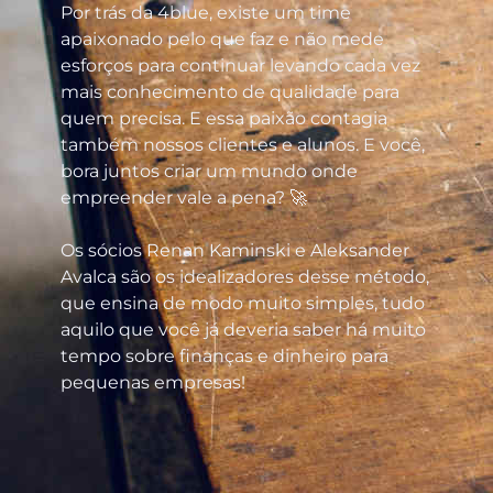
Por trás da 4blue, existe um time
apaixonado pelo que faz e não mede
esforços para continuar levando cada vez
mais conhecimento de qualidade para
quem precisa. E essa paixão contagia
também nossos clientes e alunos. E você,
bora juntos criar um mundo onde
empreender vale a pena? 🚀
Os sócios Renan Kaminski e Aleksander
Avalca são os idealizadores desse método,
que ensina de modo muito simples, tudo
aquilo que você já deveria saber há muito
tempo sobre finanças e dinheiro para
pequenas empresas!