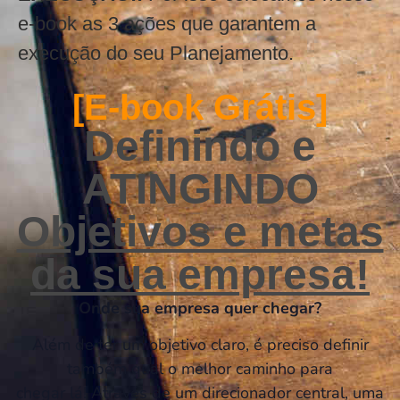
e-book as 3 ações que garantem a
execução do seu Planejamento.
[E-book Grátis]
Definindo e
ATINGINDO
Objetivos e metas
da sua empresa!
Onde sua empresa quer chegar?
Além de ter um objetivo claro, é preciso definir
também qual o melhor caminho para
chegar lá! Através de um direcionador central, uma