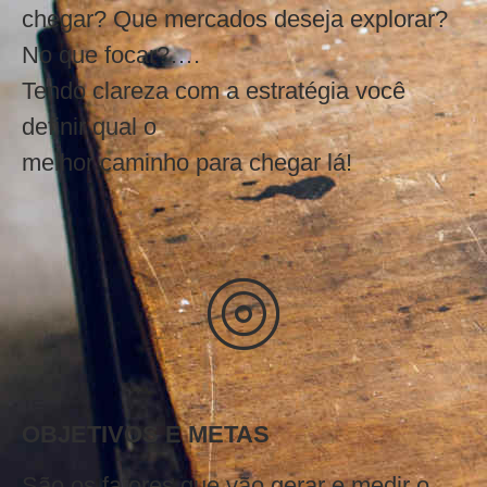
chegar? Que mercados deseja explorar?
No que focar?….
Tendo clareza com a estratégia você
definir qual o
melhor caminho para chegar lá!
OBJETIVOS E METAS
São os fatores que vão gerar e medir o