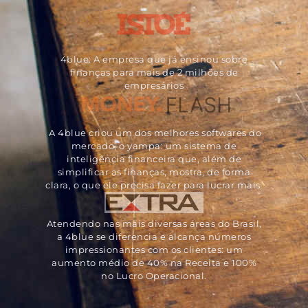
4blue: A empresa que já ensinou sobre
finanças para mais de 2 milhões de
empresários
A 4blue criou um dos melhores softwares do
mercado, o yampa: um sistema de
inteligência financeira que, além de
simplificar as finanças, mostra, de forma
clara, o que ele precisa fazer para lucrar mais
Atendendo nas mais diversas áreas do Brasil,
a 4blue se diferencia e alcança números
impressionantes com os clientes: um
aumento médio de 40% na Receita e 100%
no Lucro Operacional.