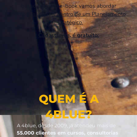
bússola. Neste e-book vamos abordar
pontos
essenciais dentro de um Planejamento
Estratégico.
Cadastre-se, é gratuito:
QUEM É A
4BLUE?
A 4blue, desde 2009, já atendeu mais de
55
.000 clientes em cursos, consultorias