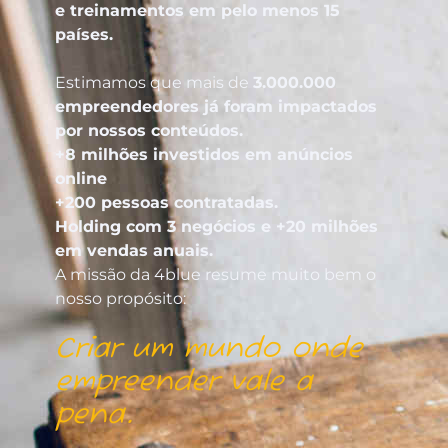
e treinamentos em pelo menos 15
países.
Estimamos que mais de
3.000.000
empreendedores já foram impactados
por nossos conteúdos.
+8 milhões investidos em anúncios
online
+200 pessoas contratadas.
Holding com 3 negócios e +20 milhões
em vendas anuais.
A missão da 4blue resume muito bem o
nosso propósito:
Criar um mundo onde
empreender vale a
pena.