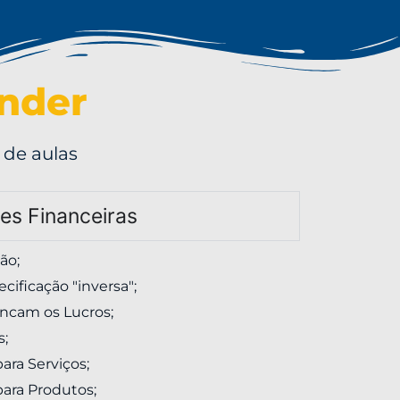
ender
 de aulas
es Financeiras
ão;
ecificação "inversa";
ancam os Lucros;
s;
ara Serviços;
para Produtos;