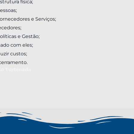
rutura física;
essoas;
ornecedores e Serviços;
cedores;
líticas e Gestão;
dado com eles;
uzir custos;
cerramento.
ção Turbinada