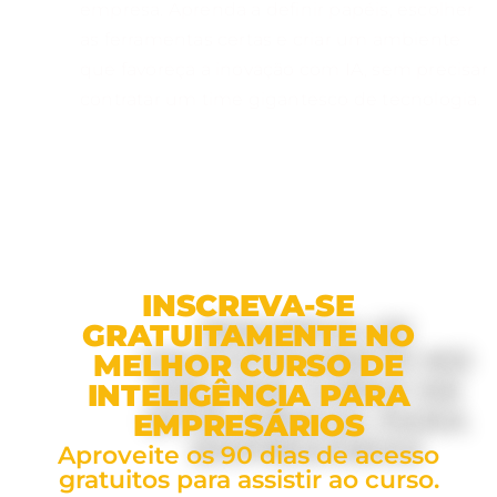
empresa. Aprenda a definir papéis, escolher
as ferramentas certas e criar um ambiente
que favoreça a inovação com IA, sem precisar
contratar um time gigantesco de tecnologia.
Clica aqui pra se inscrever
gratuitamente!
INSCREVA-SE
GRATUITAMENTE NO
MELHOR CURSO DE
INTELIGÊNCIA PARA
EMPRESÁRIOS
Aproveite os 90 dias de acesso
gratuitos para assistir ao curso.