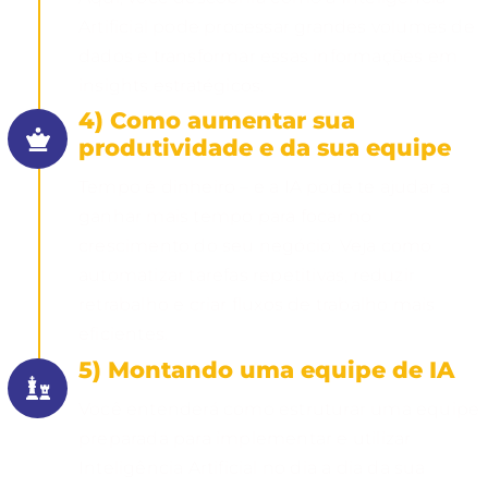
Artificial pode processar grandes volumes de
dados e transformar essas informações em
insights estratégicos.
4) Como aumentar sua
produtividade e da sua equipe
Tempo é dinheiro – e a IA pode te ajudar a
ganhar mais tempo para focar no
crescimento do seu negócio. Veja como
automatizar tarefas repetitivas, reduzir
retrabalho e criar fluxos de trabalho mais
eficientes.
5) Montando uma equipe de IA
Você entenderá como estruturar uma equipe
preparada para implementar e utilizar
Inteligência Artificial no dia a dia da sua