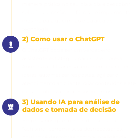
maneira prática no seu dia a dia e descobrir
soluções acessíveis e fáceis de implementar,
mesmo para quem não é da área de
tecnologia.
2) Como usar o ChatGPT
O ChatGPT pode ser um verdadeiro
assistente estratégico para sua empresa.
Aprenda a utilizar essa ferramenta para gerar
ideias, automatizar respostas, agilizar o
atendimento ao cliente, criar conteúdos e até
mesmo otimizar processos internos.
3) Usando IA para análise de
dados e tomada de decisão
Empresários que tomam decisões no
"achismo" correm riscos desnecessários.
Aqui, você descobrirá como a Inteligência