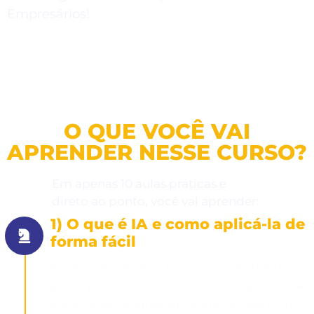
Empresários!
Clica aqui pra se inscrever
gratuitamente!
O QUE VOCÊ VAI
APRENDER NESSE CURSO?
Em apenas 10 aulas práticas e
direto ao ponto, você vai aprender:
1) O que é IA e como aplicá-la de
forma fácil
Muitos empresários têm receio de investir
em IA por acharem complexo ou caro. Neste
curso, você vai aprender como aplicar IA de