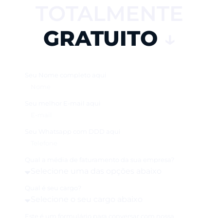
TOTALMENTE
GRATUITO
↓
Seu Nome completo aqui
Seu melhor E-mail aqui
Seu Whatsapp com DDD aqui
Qual a média de faturamento da sua empresa?
Qual é seu cargo?
Este é um formulário para conversar com nossa