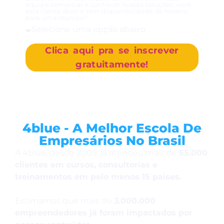
equipe comercial e conhecer nossas soluções, você
está ciente disso e tem disponibilidade de horário
para uma reunião?
Clica aqui pra se inscrever
gratuitamente!
4blue - A Melhor Escola De
Empresários No Brasil
A 4blue, desde 2009, já atendeu mais de
55.000
clientes em cursos, consultorias e
treinamentos em pelo menos 15 países.
Estimamos que mais de
3.000.000
empreendedores já foram impactados por