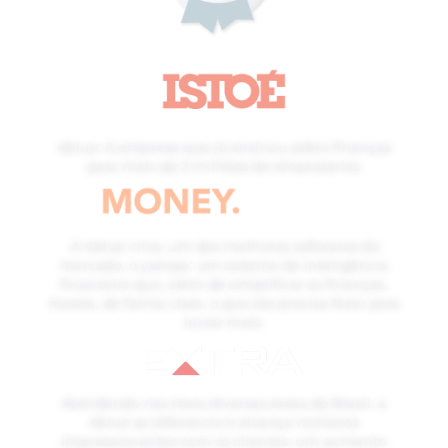
4blue: A empresa que já ensinou sobre finanças
para mais de 2 milhões de empresários
A 4blue criou um dos melhores softwares do
mercado, o yampa: um sistema de inteligência
financeira que, além de simplificar as finanças,
mostra, de forma clara, o que ele precisa fazer para
lucrar mais
Atendendo nas mais diversas áreas do Brasil, a
4blue se diferencia e alcança números
impressionantes com os clientes: um aumento