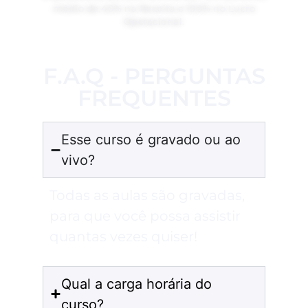
médio de 40% na Receita e 100% no Lucro
Operacional.
F.A.Q - PERGUNTAS
FREQUENTES
Esse curso é gravado ou ao
vivo?
Todas as aulas são gravadas,
para que você possa assistir
quantas vezes quiser!
Qual a carga horária do
curso?