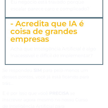
Eu negócio está travado porque
escalar parece caro e complicado?
- Acredita que IA é
coisa de grandes
empresas
Acha que Inteligência Artificial é algo
inacessível e difícil de implementar?
Se respondeu
SIM
para pelo menos um
desses pontos, você já está ficando para
trás…
E é por isso que você
PRECISA
se
inscrever agora mesmo no nosso Curso
de Inteligência Artificial para