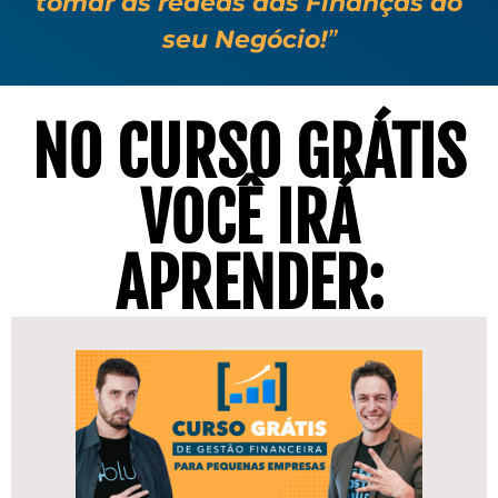
tomar as rédeas das Finanças do
seu Negócio!
”
NO CURSO GRÁTIS
VOCÊ IRÁ
APRENDER: