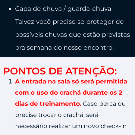
​Capa de chuva / guarda-chuva –
Talvez você precise se proteger de
possíveis chuvas que estão previstas
pra semana do nosso encontro.
PONTOS DE ATENÇÃO:
A entrada na sala só será permitida
com o uso do crachá durante os 2
dias de treinamento.
Caso perca ou
precise trocar o crachá, será
necessário realizar um novo check-in