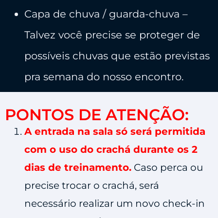
​Capa de chuva / guarda-chuva –
Talvez você precise se proteger de
possíveis chuvas que estão previstas
pra semana do nosso encontro.
PONTOS DE ATENÇÃO:
A entrada na sala só será permitida
com o uso do crachá durante os 2
dias de treinamento.
Caso perca ou
precise trocar o crachá, será
necessário realizar um novo check-in