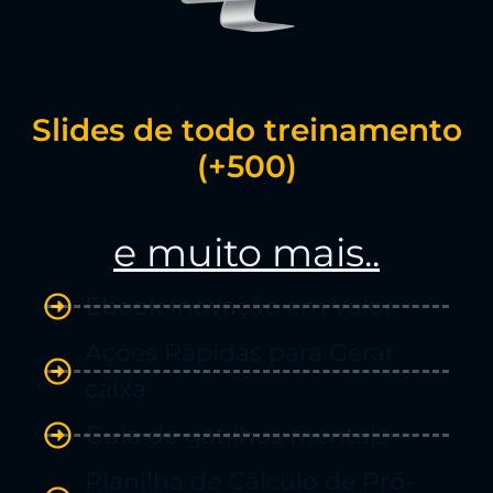
Slides de todo treinamento
(+500)
e muito mais..
Ebook Inovação em Valor
Ações Rápidas para Gerar
caixa
Guia de gatilhos mentais
Planilha de Cálculo de Pró-