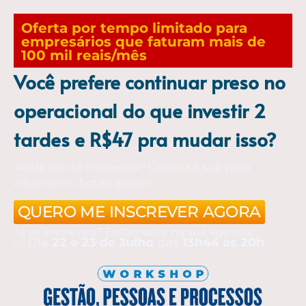
Oferta por tempo limitado para
empresários que faturam mais de
100 mil reais/mês
Você prefere continuar preso no
operacional do que investir 2
tardes e R$47 pra mudar isso?
Ainda não se inscreveu? Garanta a sua vaga
clicando no botão abaixo
QUERO ME INSCREVER AGORA
Já se inscreveu? Então salve na sua agenda!
✅ Dia
22 e 23 de Julho
das
13h44 às 20h