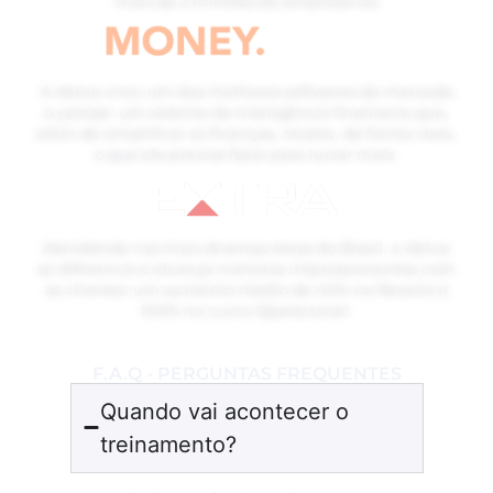
mais de 2 milhões de empresários
A 4blue criou um dos melhores softwares do mercado,
o yampa: um sistema de inteligência financeira que,
além de simplificar as finanças, mostra, de forma clara,
o que ele precisa fazer para lucrar mais
Atendendo nas mais diversas áreas do Brasil, a 4blue
se diferencia e alcança números impressionantes com
os clientes: um aumento médio de 40% na Receita e
100% no Lucro Operacional.
F.A.Q - PERGUNTAS FREQUENTES
Quando vai acontecer o
treinamento?