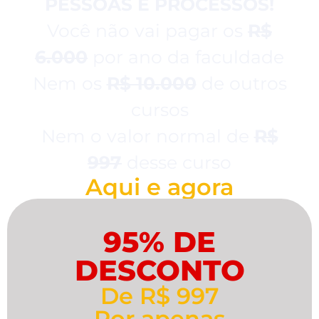
PESSOAS E PROCESSOS!
Você não vai pagar os
R$
6.000
por ano da faculdade
Nem os
R$ 10.000
de outros
cursos
Nem o valor normal de
R$
997
desse curso
Aqui e agora
95% DE
DESCONTO
De R$ 997
Por apenas