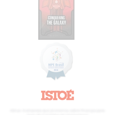
4blue: A empresa que já ensinou sobre finanças para