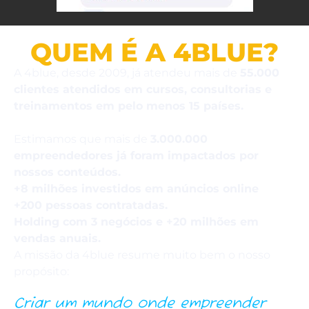
QUEM É A 4BLUE?
A 4blue, desde 2009, já atendeu mais de
55
.000
clientes atendidos em cursos, consultorias e
treinamentos em pelo menos 15 países.
Estimamos que mais de
3.000.000
empreendedores já foram impactados por
nossos conteúdos.
+8 milhões investidos em anúncios online
+200 pessoas contratadas.
Holding com 3 negócios e +20 milhões em
vendas anuais.
A missão da 4blue resume muito bem o nosso
propósito:
Criar um mundo onde empreender