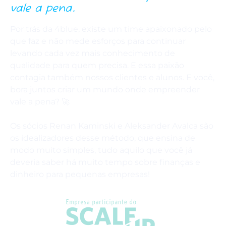
vale a pena.
Por trás da 4blue, existe um time apaixonado pelo
que faz e não mede esforços para continuar
levando cada vez mais conhecimento de
qualidade para quem precisa. E essa paixão
contagia também nossos clientes e alunos. E você,
bora juntos criar um mundo onde empreender
vale a pena? 🚀
Os sócios Renan Kaminski e Aleksander Avalca são
os idealizadores desse método, que ensina de
modo muito simples, tudo aquilo que você já
deveria saber há muito tempo sobre finanças e
dinheiro para pequenas empresas!