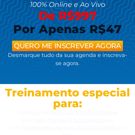
100% Online e Ao Vivo
De R$997
Por Apenas R$47
QUERO ME INSCREVER AGORA
Desmarque tudo da sua agenda e inscreva-
se agora.
Treinamento especial
para:
Donos(as) de
qualquer tipo de empresa
.
Com
pelo menos 10 funcionários
ou
com
faturamento de mais de 100 mil reais
por