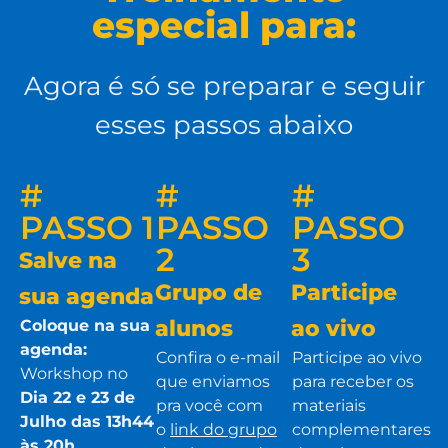
especial para:
Agora é só se preparar e seguir
esses passos abaixo
#
#
#
PASSO 1
PASSO
PASSO
2
3
Salve na
Grupo de
Participe
sua agenda
alunos
ao vivo
Coloque na sua
agenda:
Confira o e-mail
Participe ao vivo
Workshop no
que enviamos
para receber os
Dia 22 e 23 de
pra você com
materiais
Julho das 13h44
o
link do grupo
complementares
às 20h
.