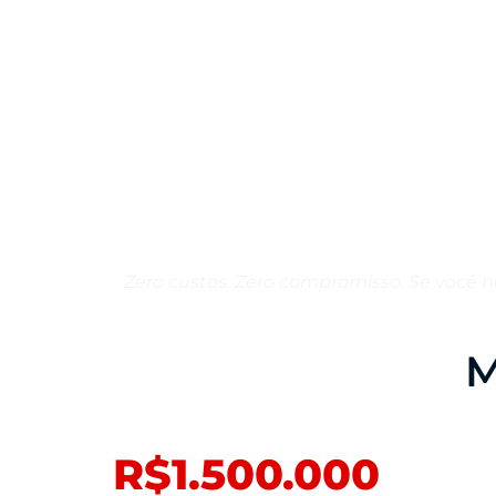
QUERO ENTRAR NO GRUPO VI
Zero custos. Zero compromisso. Se você n
M
R$1.500.000