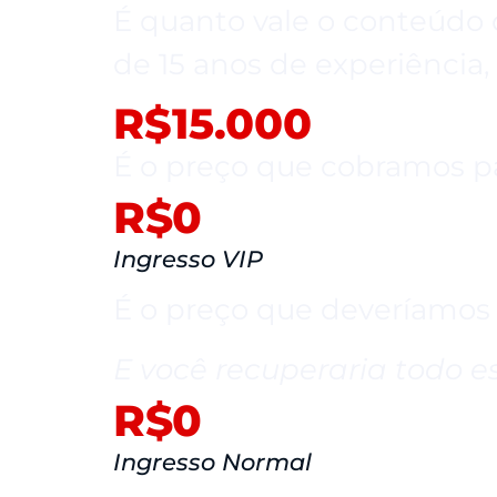
É quanto vale o conteúdo 
de 15 anos de experiência
R$15.000
É o preço que cobramos pa
R$
0
Ingresso VIP
É o preço que deveríamos
E você recuperaria todo e
R$
0
Ingresso Normal