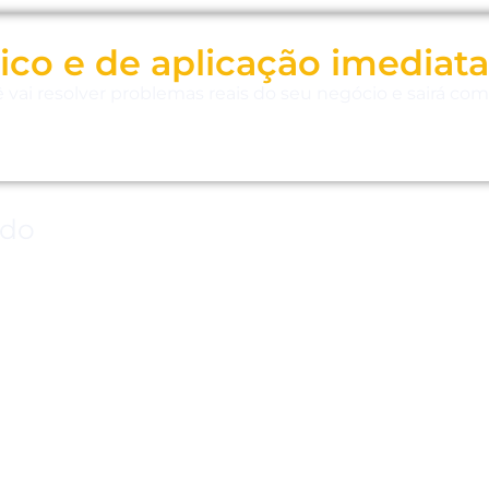
ico e de aplicação imediata
ê vai resolver problemas reais do seu negócio e sairá co
údo