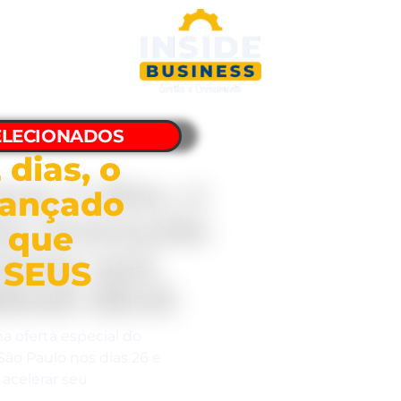
ELECIONADOS
 dias, o
vançado
 que
 SEUS
a oferta especial do
ão Paulo nos dias 26 e
acelerar seu