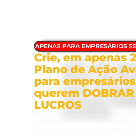
APENAS PARA EMPRESÁRIOS S
Crie, em apenas 2
Plano de Ação A
para empresários
querem DOBRAR
LUCROS
Entre no nosso Grupo Vip para receber um
treinamento exclusivo, que acontece em S
27 de maio, para empresários que querem 
crescimento e seu lucro!