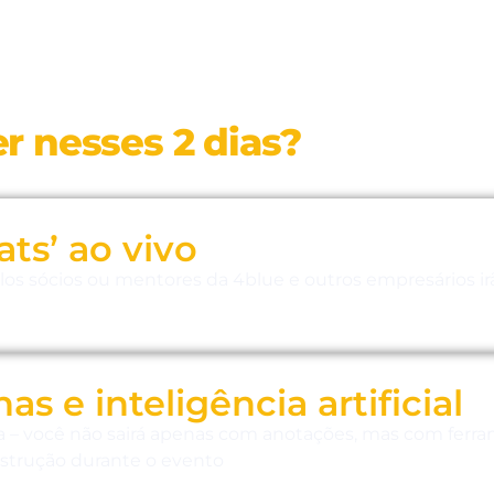
r nesses 2 dias?
ats’ ao vivo
los sócios ou mentores da 4blue e outros empresários irã
as e inteligência artificial
 – você não sairá apenas com anotações, mas com ferram
construção durante o evento