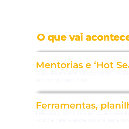
O que vai acontece
Mentorias e ‘Hot Se
O seu desafio será respondido ao vivo pe
problemas específicos.
Ferramentas, planilh
Métodos prontos para aplicação imediata
Artificial para te ajudar nas análises e 