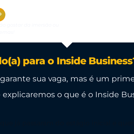
P
não gostar da imersão ou
lemas!
o(a) para o Inside Business
garante sua vaga, mas é um prime
e explicaremos o que é o Inside Bu
ue já passaram do estágio inicial e que