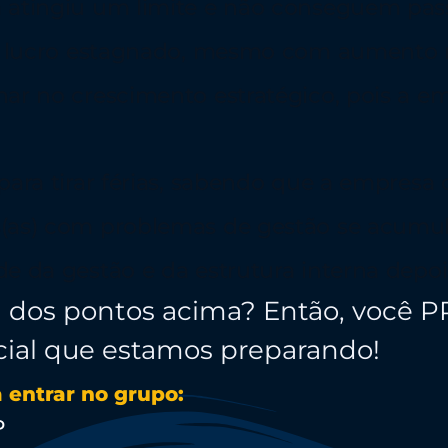
 atingiu um limite e não conseguem pass
 o lucro estagnado, mesmo com aumento 
ar no crescimento estratégico, pois a e
para tirar férias, sabendo que a empresa
(as) com problemas de gestão se acumu
e da gestão e da estrutura interna depo
 dos pontos acima? Então, você P
ecial que estamos preparando!
a entrar no grupo:
P