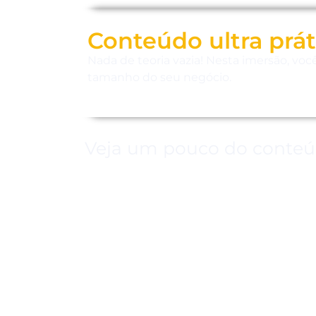
Conteúdo ultra prát
Nada de teoria vazia! Nesta imersão, voc
tamanho do seu negócio.
Veja um pouco do conte