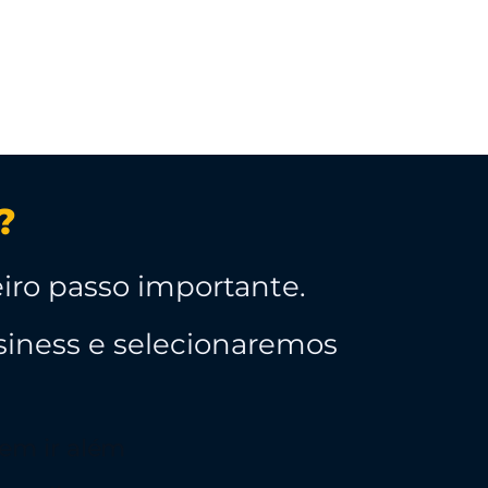
?
iro passo importante.
siness e selecionaremos
rem ir além