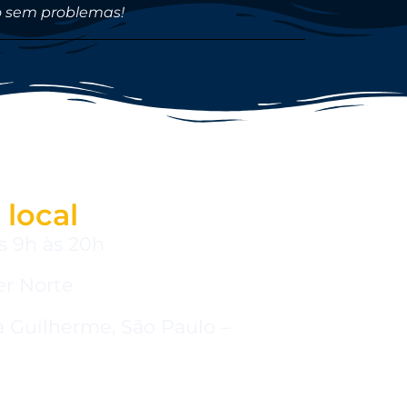
po sem problemas!
 local
s 9h às 20h
er Norte
la Guilherme, São Paulo –