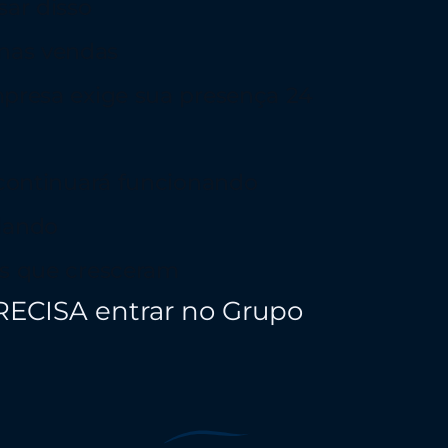
ar disso
nas vendas
mpresa exige sua presença 24
 continuará funcionando
lando
is que cresceram
RECISA entrar no Grupo