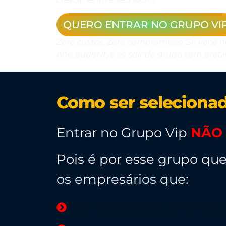
QUERO ENTRAR NO GRUPO VI
Zero custos. Zero compromisso. Se você 
não puder ir, é só sair do grupo sem prob
Como ser selecionad
Entrar no Grupo Vip
NÃO
Pois é por esse grupo qu
os empresários que:
São donos(as) de empresas q