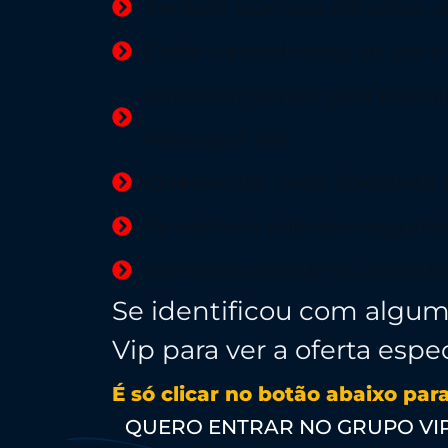
Sentem que sua empresa já
Estão cansados(as) de ver
Não têm tempo para trabalh
horas por dia
Querem ter mais liberdade 
Se sentem sobrecarregados
Sofreram queda na qualidad
Se identificou com algum
Vip para ver a oferta esp
É só clicar no botão abaixo par
QUERO ENTRAR NO GRUPO VI