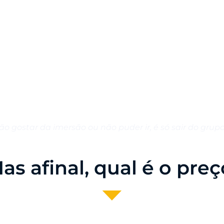
P
ão gostar da imersão ou não puder ir, é só sair do gru
as afinal, qual é o pre