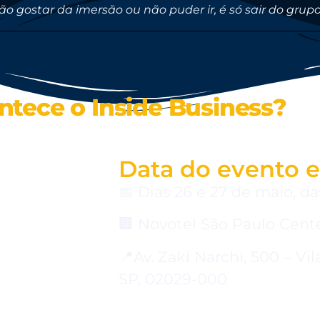
ão gostar da imersão ou não puder ir, é só sair do gru
tece o Inside Business?
Data do evento e
📅 Dias 26 e 27 de maio, da
🏢 Novotel São Paulo Cent
📍Av. Zaki Narchi, 500 – Vi
SP, 02029-000