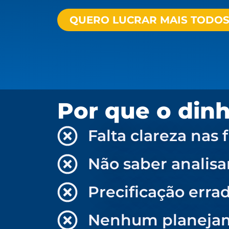
QUERO LUCRAR MAIS TODOS 
Por que o din
Falta clareza nas 
Não saber analisa
Precificação erra
Nenhum planejame