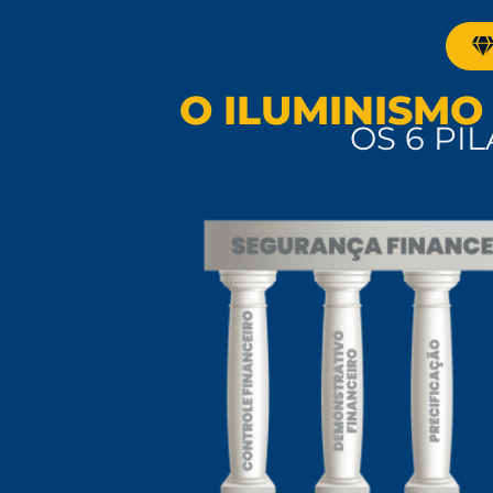
O ILUMINISMO
OS 6 PI