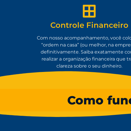
Controle Financeiro
Com nosso acompanhamento, você colo
“ordem na casa” (ou melhor, na empre
definitivamente. Saiba exatamente c
realizar a organização financeira que tr
clareza sobre o seu dinheiro.
Como func