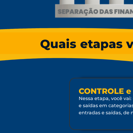
Quais etapas v
CONTROLE e
Nessa etapa, você vai:
e saídas em categoria
entradas e saídas, de 