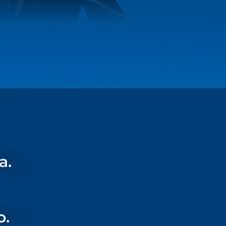
a.
o.