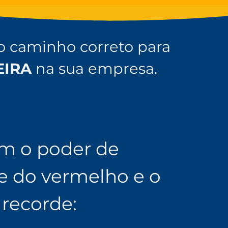
 o caminho correto para
EIRA
na sua empresa.
em o poder de
le do vermelho e o
recorde: