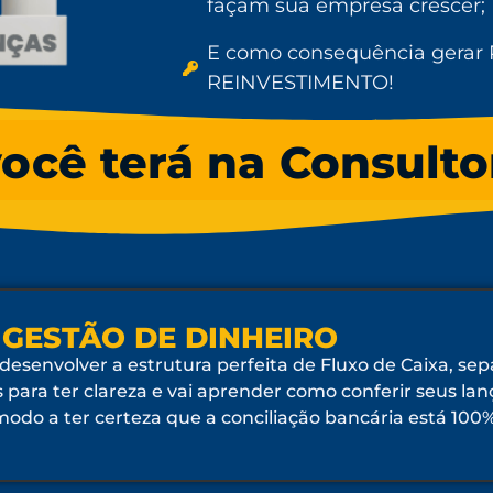
façam sua empresa crescer;
E como consequência gerar
REINVESTIMENTO!
ocê terá na Consulto
 GESTÃO DE DINHEIRO
 desenvolver a estrutura perfeita de Fluxo de Caixa, sep
s para ter clareza e vai aprender como conferir seus l
modo a ter certeza que a conciliação bancária está 100%