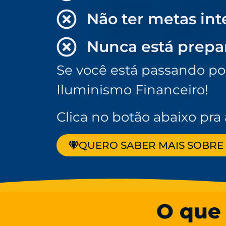
Não ter metas int
Nunca está prepar
Se você está passando po
Iluminismo Financeiro!
Clica no botão abaixo pr
QUERO SABER MAIS SOBRE 
O que 