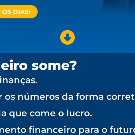
OS DIAS!
heiro some?
finanças.
r os números da forma corret
da que come o lucro.
nto financeiro para o futur