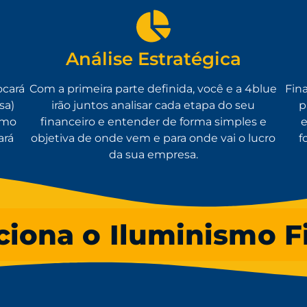
Análise Estratégica
cará
Com a primeira parte definida, você e a 4blue
Fin
sa)
irão juntos analisar cada etapa do seu
p
omo
financeiro e entender de forma simples e
e
ará
objetiva de onde vem e para onde vai o lucro
f
da sua empresa.
iona o Iluminismo F