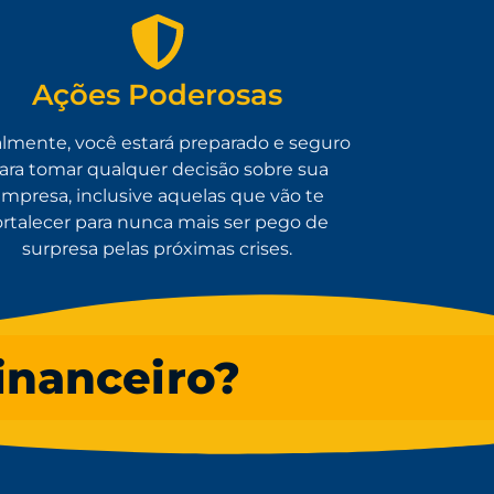
Ações Poderosas
almente, você estará preparado e seguro
ara tomar qualquer decisão sobre sua
mpresa, inclusive aquelas que vão te
ortalecer para nunca mais ser pego de
surpresa pelas próximas crises.
inanceiro?