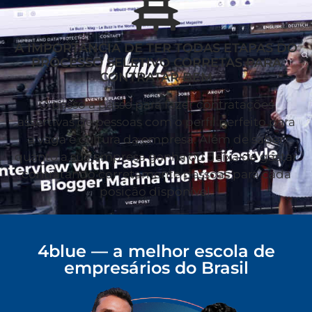
A IMPORTÂNCIA DE TER TODAS ETAPAS DO
PROCESSO SELETIVO CORRETAS PARA
CONTRATAR BEM
O passo a passo para fazer contratações
assertivas de pessoas com o perfil perfeito para
a vaga e cultura da empresa. Além de saber
quanto a sua empresa ganha ou deixa de gastar
contratando corretamente pessoas para cada
posição disponível.
4blue — a melhor escola de
empresários do Brasil