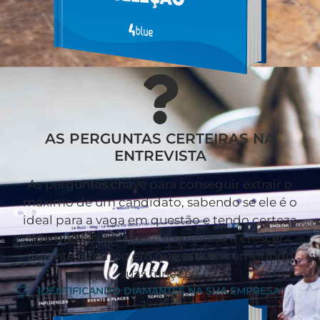
AS PERGUNTAS CERTEIRAS NA
ENTREVISTA
As perguntas chave para conseguir extrair o
máximo de um candidato, sabendo se ele é o
ideal para a vaga em questão e tendo certeza
de que ele vai ajudar a empresa a crescer
durante o tempo em que estiver cumprindo
suas funções.
IDENTIFICANDO DIAMANTES NA SUA EMPRESA