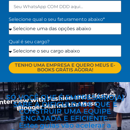
Selecione qual o seu faturamento abaixo*
Qual é seu cargo?
TENHO UMA EMPRESA E QUERO MEUS E-
BOOKS GRÁTIS AGORA!
SÓ VOCÊ QUE É EMPRESÁRIO(A)
SABE A DIFICULDADE QUE É
CONSTRUIR UMA EQUIPE
ENGAJADA E EFICIENTE.
Estes guias vão acelerar a